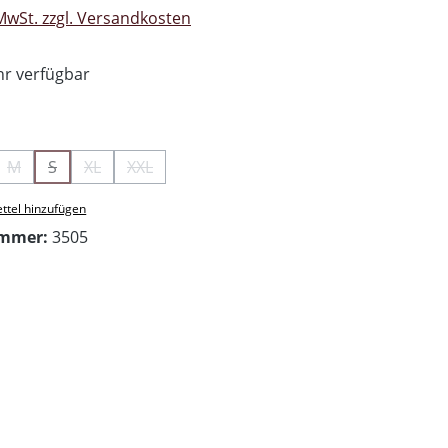
 MwSt. zzgl. Versandkosten
r verfügbar
swählen
M
S
XL
XXL
ion ist zurzeit nicht verfügbar.)
ese Option ist zurzeit nicht verfügbar.)
(Diese Option ist zurzeit nicht verfügbar.)
(Diese Option ist zurzeit nicht verfügbar.)
(Diese Option ist zurzeit nicht verfügbar.)
(Diese Option ist zurzeit nicht verfügbar.)
ttel hinzufügen
ummer:
3505