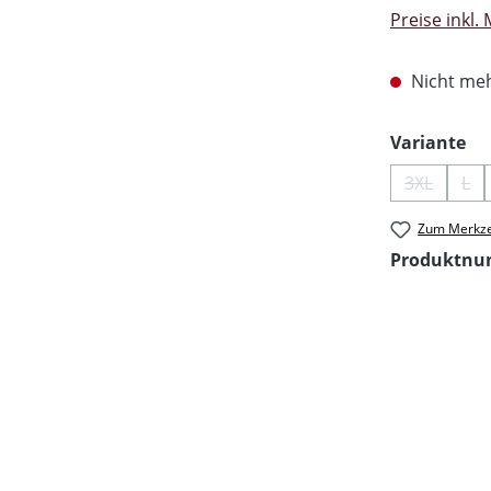
Preise inkl.
Nicht meh
au
Variante
3XL
L
(Diese Opt
(Di
Zum Merkze
Produktn