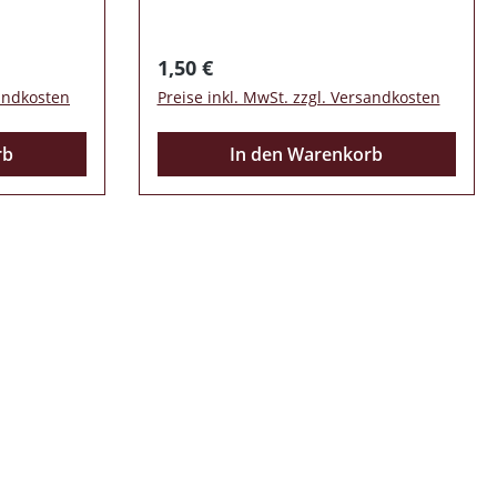
Regulärer Preis:
1,50 €
sandkosten
Preise inkl. MwSt. zzgl. Versandkosten
rb
In den Warenkorb