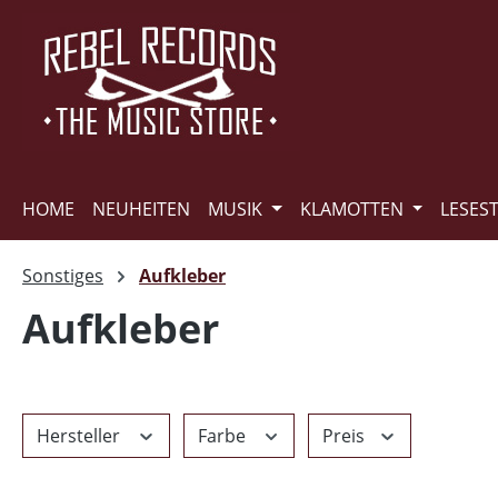
m Hauptinhalt springen
Zur Suche springen
Zur Hauptnavigation springen
HOME
NEUHEITEN
MUSIK
KLAMOTTEN
LESES
Sonstiges
Aufkleber
Aufkleber
Hersteller
Farbe
Preis