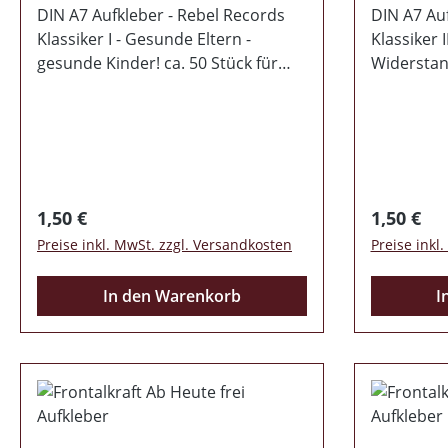
DIN A7 Aufkleber - Rebel Records
DIN A7 Auf
Klassiker I - Gesunde Eltern -
Klassiker I
gesunde Kinder! ca. 50 Stück für
Widerstand
nur 1,50€ (Bitte beachtet bei der
für nur 1,
Bestellung den Mindesbestellwert
der Beste
von 14,50€)
Mindesbes
Regulärer Preis:
Regulärer
1,50 €
1,50 €
Preise inkl. MwSt. zzgl. Versandkosten
Preise inkl
In den Warenkorb
I