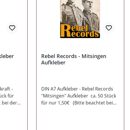
kleber
Rebel Records - Mitsingen
Aufkleber
raft -
DIN A7 Aufkleber - Rebel Records
ück für
"Mitsingen" Aufkleber ca. 50 Stück
 bei der
für nur 1,50€ (Bitte beachtet bei
tellwert
der Bestellung den
Mindesbestellwert von 14,50€)