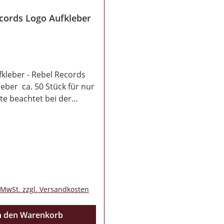
cords Logo Aufkleber
kleber - Rebel Records
eber ca. 50 Stück für nur
te beachtet bei der
g den Mindesbestellwert
€)
 Preis:
. MwSt. zzgl. Versandkosten
n den Warenkorb