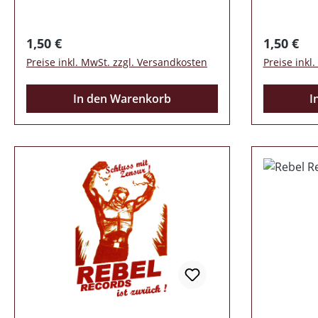
Regulärer Preis:
Regulärer
1,50 €
1,50 €
Preise inkl. MwSt. zzgl. Versandkosten
Preise inkl
In den Warenkorb
I