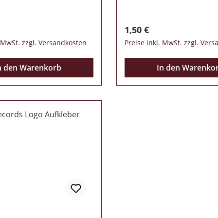
 Preis:
Regulärer Preis:
1,50 €
. MwSt. zzgl. Versandkosten
Preise inkl. MwSt. zzgl. Ver
n den Warenkorb
In den Warenko