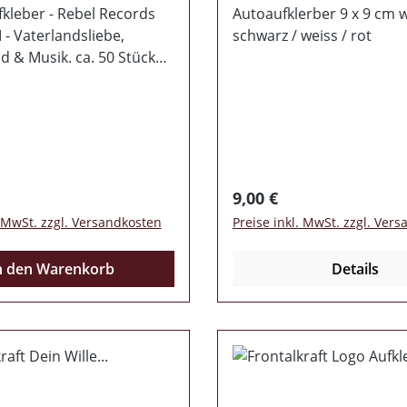
kleber - Rebel Records
Autoaufklerber 9 x 9 cm 
I - Vaterlandsliebe,
schwarz / weiss / rot
 & Musik. ca. 50 Stück
50€ (Bitte beachtet bei
llung den
tellwert von 14,50€)
 Preis:
Regulärer Preis:
9,00 €
. MwSt. zzgl. Versandkosten
Preise inkl. MwSt. zzgl. Ver
n den Warenkorb
Details