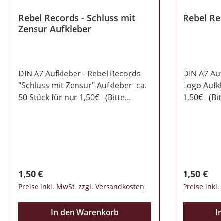
Rebel Records - Schluss mit
Rebel Re
Zensur Aufkleber
DIN A7 Aufkleber - Rebel Records
DIN A7 Auf
"Schluss mit Zensur" Aufkleber ca.
Logo Aufkl
50 Stück für nur 1,50€ (Bitte
1,50€ (Bit
beachtet bei der Bestellung den
Bestellun
Mindesbestellwert von 14,50€)
von 14,50
Regulärer Preis:
Regulärer
1,50 €
1,50 €
Preise inkl. MwSt. zzgl. Versandkosten
Preise inkl
In den Warenkorb
I