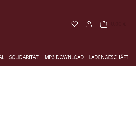
0,00 €
Ware
AL
SOLIDARITÄT!
MP3 DOWNLOAD
LADENGESCHÄFT