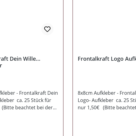
aft Dein Wille...
Frontalkraft Logo Auf
r
kleber - Frontalkraft Dein
8x8cm Aufkleber - Frontalk
fkleber ca. 25 Stück für
Logo- Aufkleber ca. 25 St
(Bitte beachtet bei der
nur 1,50€ (Bitte beachtet
g den Mindesbestellwert
Bestellung den Mindesbes
€)
von 14,50€)