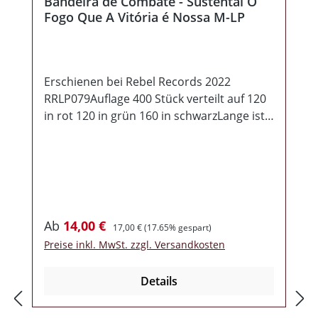
Bandeira de Combate - Sustentai O
Fogo Que A Vitória é Nossa M-LP
Erschienen bei Rebel Records 2022
RRLP079Auflage 400 Stück verteilt auf 120
in rot 120 in grün 160 in schwarzLange ist
es ruhig gewesen, um die bekannteste
Skinhead Band São Paulos. Doch nun
melden sie sich mit dem Mini Album
„Sustentai O Fogo Que A Vitória é Nossa“
zurück! Rockig, zackig, teilweise in
verspielter Motörhead Manier, ja so
Verkaufspreis:
Regulärer Preis:
Ab
14,00 €
17,00 €
(17.65% gespart)
klingen inzwischen Bandeira de Combate !
Preise inkl. MwSt. zzgl. Versandkosten
Ganze 4 Lieder gibt es auf die Lauscher,
daher kommt die LP nur einseitig bespielt
Details
daher. Dazu ein Einleger mit allen Texten
und Kartontasche! MIT MP3 GRATIS