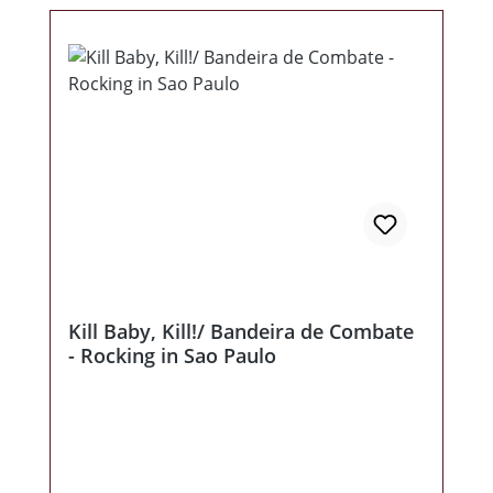
DOWNLOAD (CD kaufen und solange ihr
auf den Postboten wartet, könnt ihr euch
schon das Album via MP3 reinziehen! ;-)
Kill Baby, Kill!/ Bandeira de Combate
- Rocking in Sao Paulo