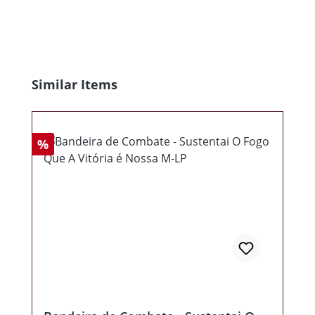
Produktgalerie überspringen
Similar Items
Rabatt
%