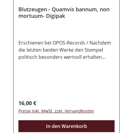
Blutzeugen - Quamvis bannum, non
mortuum- Digipak
Erschienen bei OPOS-Records / Nachdem
die letzten beiden Werke den Stempel
politisch besonders wertvoll erhalten
haben, gibt es hier die Titel, welche durch
die Kunstfreiheit geschützt sind, im neuen
Gewand. Damit es nicht aussieht wie eine
billige Neuauflage wurden keine Kosten
und Mühen gescheut und die Lieder des
letzten Voll Albums komplett neu gemischt
Regulärer Preis:
16,00 €
und gemastert. Dies hat sich mehr als
Preise inkl. MwSt. zzgl. Versandkosten
gelohnt und so erschallen diese
Kampfhymnen in aller Reinheit und
In den Warenkorb
dürften einige Volksempfänger zum