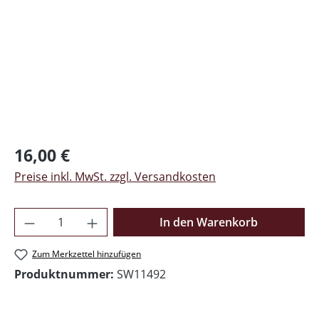
Regulärer Preis:
16,00 €
Preise inkl. MwSt. zzgl. Versandkosten
Produkt Anzahl: Gib den gewünschten Wer
In den Warenkorb
Zum Merkzettel hinzufügen
Produktnummer:
SW11492