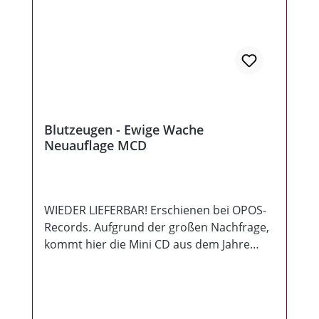
Blutzeugen - Ewige Wache
Neuauflage MCD
WIEDER LIEFERBAR! Erschienen bei OPOS-
Records. Aufgrund der großen Nachfrage,
kommt hier die Mini CD aus dem Jahre
2018, nochmal im schicken DigiSleeve. Wer
dachte "Völkisch orthodox" wäre nicht
mehr zu toppen, wurden mit dieser Mini
CD eines besseren belehrt. Diesmal gibt es