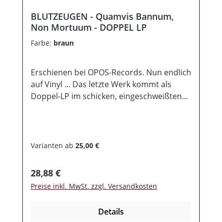
BLUTZEUGEN - Quamvis Bannum,
Non Mortuum - DOPPEL LP
Farbe:
braun
Erschienen bei OPOS-Records. Nun endlich
auf Vinyl ... Das letzte Werk kommt als
Doppel-LP im schicken, eingeschweißten
Gatefold Cover. Das Ganze ist auf
1111 Exemplare (1-100 schwarz/weiß
marmoriert / 101-300 braun / 301-600 rot /
601-1111 schwarz) limitiert.
Varianten ab
25,00 €
Regulärer Preis:
28,88 €
Preise inkl. MwSt. zzgl. Versandkosten
Details