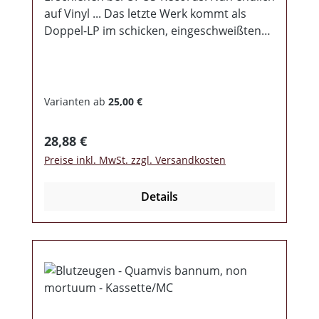
auf Vinyl ... Das letzte Werk kommt als
Doppel-LP im schicken, eingeschweißten
Gatefold Cover. Das Ganze ist auf
1111 Exemplare (1-100 schwarz/weiß
marmoriert / 101-300 braun / 301-600 rot /
601-1111 schwarz) limitiert.
Varianten ab
25,00 €
Regulärer Preis:
28,88 €
Preise inkl. MwSt. zzgl. Versandkosten
Details