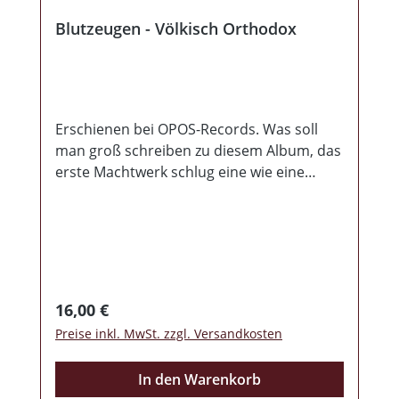
Blutzeugen - Völkisch Orthodox
Erschienen bei OPOS-Records. Was soll
man groß schreiben zu diesem Album, das
erste Machtwerk schlug eine wie eine
Bombe und musste leider in Rekordzeit
wieder vom Markt genommen werden.
Nach vielen Auftritten, sollte die Gruppe
jedem ein Begriff sein. Nun wurde
musikalisch und gesanglich nochmals ein
Riesen Schritt nach vorne gemacht. Texte
Regulärer Preis:
16,00 €
welche keine Fragen offen lassen und die
Preise inkl. MwSt. zzgl. Versandkosten
Missstände mehr als anprangern, sollten
jedem Aufrechten aus dem Herzen
In den Warenkorb
sprechen. Das Lied "Budapest" befindet