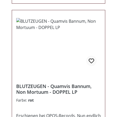
explodieren bringen. Ein neues Lied,
welches das aktuelle Geschehen im Osten
Europas behandelt gibt es noch
obendrauf. Das ganze kommt im dicken,
eingeschweißten DigiPack + Aufkleber.
Zusammengefasst bedeutet das über 70
Minuten Blutzeugen in Höchstform.
Absolute Kaufempfehlung! >>> Zitat Label!
BLUTZEUGEN - Quamvis Bannum,
Non Mortuum - DOPPEL LP
Farbe:
rot
Erschienen bei OPOS-Records. Nun endlich