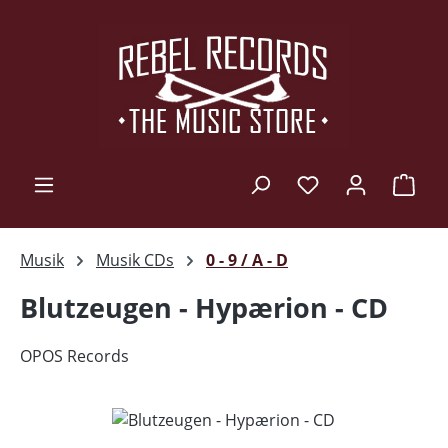
Zum Hauptinhalt springen
Ware
Musik
Musik CDs
0 - 9 / A - D
Blutzeugen - Hypærion - CD
OPOS Records
Bildergalerie überspringen