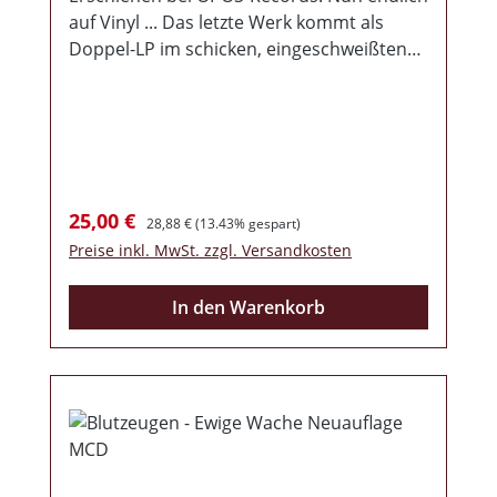
auf Vinyl ... Das letzte Werk kommt als
Doppel-LP im schicken, eingeschweißten
Gatefold Cover. Das Ganze ist auf
1111 Exemplare (1-100 schwarz/weiß
marmoriert / 101-300 braun / 301-600 rot /
601-1111 schwarz) limitiert.
Verkaufspreis:
Regulärer Preis:
25,00 €
28,88 €
(13.43% gespart)
Preise inkl. MwSt. zzgl. Versandkosten
In den Warenkorb