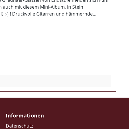
n auch mit diesem Mini-Album, in Stein
Fuß ;-) ! Druckvolle Gitarren und hämmernde
 mehr als deutlich zu
ter beidseitig bedruckt - DinA5 8Seitiges Altar-
Informationen
Datenschutz