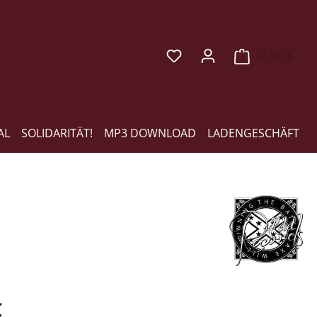
0,00 €
Ware
AL
SOLIDARITÄT!
MP3 DOWNLOAD
LADENGESCHÄFT
eis:
€