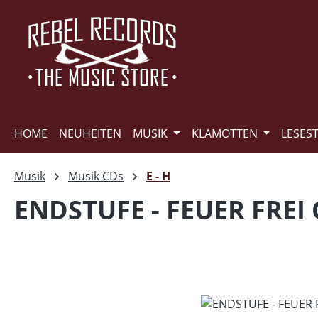
m Hauptinhalt springen
Zur Suche springen
Zur Hauptnavigation springen
HOME
NEUHEITEN
MUSIK
KLAMOTTEN
LESES
Musik
Musik CDs
E - H
ENDSTUFE - FEUER FREI
Bildergalerie überspringen