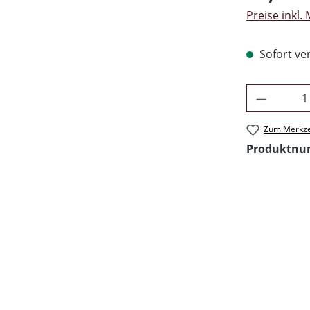
Preise inkl.
Sofort ver
Produkt 
Zum Merkze
Produktn