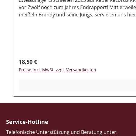
vor Zwölf noch zum Jahres Endrapport! Mittlerweile
meißeln!Brandy und seine Jungs, servieren uns hier
Bässe,mit zum Teil verspielten Rhythmen, geben S
manifestieren.Ohrwurmcharakter durch und durch! In
Booklet
Regulärer Preis:
18,50 €
Preise inkl. MwSt. zzgl. Versandkosten
Service-Hotline
Telefonische Unterstützung und Beratung unter: