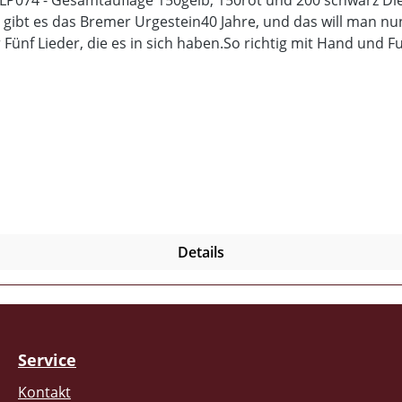
 gibt es das Bremer Urgestein40 Jahre, und das will man nu
 Fünf Lieder, die es in sich haben.So richtig mit Hand und 
änger Brandy ein ordentlichesFundament, um seinen Gesang
halt der LP: - DinA3 Poster beidseitig bedruckt - DinA2 Pos
Details
Service
Kontakt