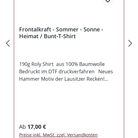
Frontalkraft - Sommer - Sonne -
Heimat / Bunt-T-Shirt
190g Roly Shirt aus 100% Baumwolle
Bedruckt im DTF druckverfahren Neues
Hammer Motiv der Lausitzer Recken!
"Sommer – Sonne – Heimat" ideal für die
warmen Tage im Jahr!
Regulärer Preis:
Ab
17,00 €
Preise inkl. MwSt. zzgl. Versandkosten