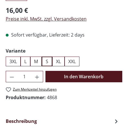
Regulärer Preis:
16,00 €
Preise inkl. MwSt. zzgl. Versandkosten
Sofort verfügbar, Lieferzeit: 2 days
auswählen
Variante
3XL
L
M
S
XL
XXL
Produkt Anzahl: Gib den gewünschten Wer
In den Warenkorb
Zum Merkzettel hinzufügen
Produktnummer:
4868
Beschreibung