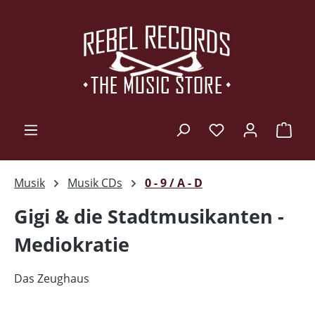
Zum Hauptinhalt springen
Ware
Musik
Musik CDs
0 - 9 / A - D
Gigi & die Stadtmusikanten -
Mediokratie
Das Zeughaus