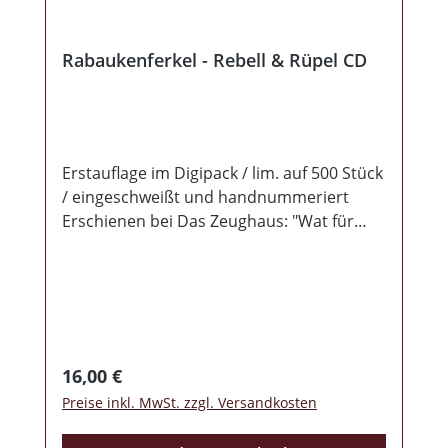
Rabaukenferkel - Rebell & Rüpel CD
Erstauflage im Digipack / lim. auf 500 Stück
/ eingeschweißt und handnummeriert
Erschienen bei Das Zeughaus: "Wat für
nen Ferkel?" Ja, ihr habt richtig gelesen, die
Band heißt "Rabaukenferkel" und der
Name ist Programm. Ihr braucht hier keine
wunderschöne und perfekt saubere
Produktion erwarten, hier geht es
"dreckig" und sehr „ungehobelt“ zur Sache
Regulärer Preis:
16,00 €
und genau das macht den Charme dieser
Preise inkl. MwSt. zzgl. Versandkosten
Produktion aus. Alles andere wäre für
diese Band auch tatsächlich nicht