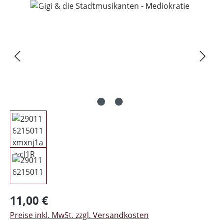
Bildergalerie überspringen
Regulärer Preis:
11,00 €
Preise inkl. MwSt. zzgl. Versandkosten