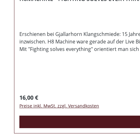
Erschienen bei Gjallarhorn Klangschmiede: 15 Jahre
inzwischen. H8 Machine ware gerade auf der Live Bü
Mit "Fighting solves everything" orientiert man si
10 neue Lieder. Regler nach rechts! "ZITAT LABEL" 
Regulärer Preis:
16,00 €
Preise inkl. MwSt. zzgl. Versandkosten