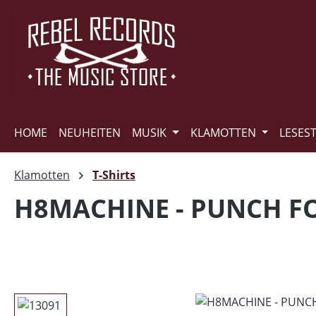
m Hauptinhalt springen
Zur Suche springen
Zur Hauptnavigation springen
HOME
NEUHEITEN
MUSIK
KLAMOTTEN
LESES
Klamotten
T-Shirts
H8MACHINE - PUNCH FO
Bildergalerie überspringen