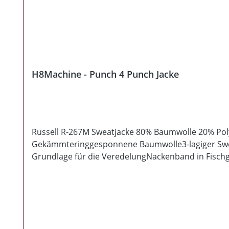
H8Machine - Punch 4 Punch Jacke
Russell R-267M Sweatjacke 80% Baumwolle 20% Poly
Gekämmteringgesponnene Baumwolle3-lagiger Sweats
Grundlage für die VeredelungNackenband in Fischg
Ärmelnach vorn versetzte SchulternahtSaum und
EingrifftaschenVerdeckter Reißverschluss für vollf