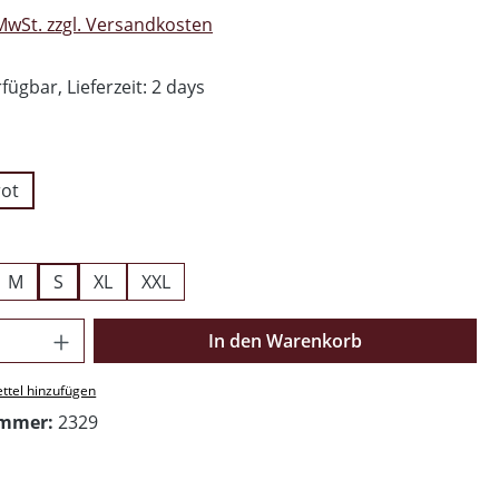
 MwSt. zzgl. Versandkosten
fügbar, Lieferzeit: 2 days
ählen
rot
swählen
M
S
XL
XXL
Anzahl: Gib den gewünschten Wert ein o
In den Warenkorb
ttel hinzufügen
ummer:
2329