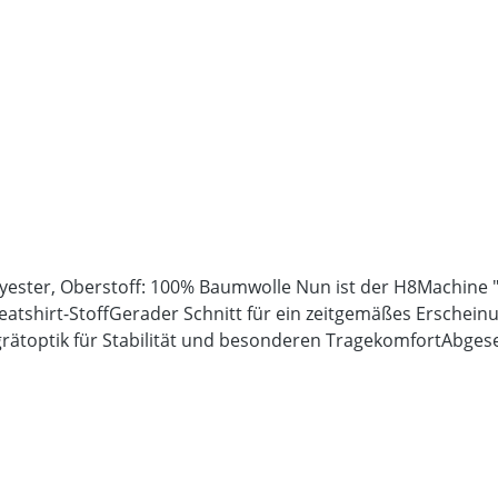
ester, Oberstoff: 100% Baumwolle Nun ist der H8Machine "P
hirt-StoffGerader Schnitt für ein zeitgemäßes Erscheinung
rätoptik für Stabilität und besonderen TragekomfortAbges
 Bündchen weiter geschnittenDecknähte an Armausschnitt
lächige Veredelung