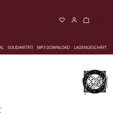
0,00 €
Ware
AL
SOLIDARITÄT!
MP3 DOWNLOAD
LADENGESCHÄFT
eis:
€