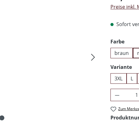
Preise inkl.
Sofort ver
ausw
Farbe
braun
au
Variante
3XL
L
Produkt 
Zum Merkze
Produktn