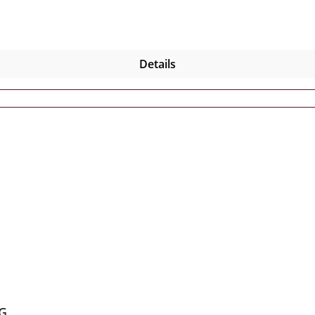
Details
G