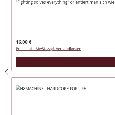
"Fighting solves everything" orientiert man sich wi
Portion Hass und Power. 10 neue Lieder -> Regler n
Regulärer Preis:
16,00 €
Preise inkl. MwSt. zzgl. Versandkosten