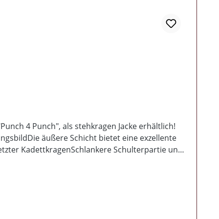
unch 4 Punch", als stehkragen Jacke erhältlich!
sbildDie äußere Schicht bietet eine exzellente
etzter KadettkragenSchlankere Schulterpartie und
enBündchen und SaumAbgesetzte