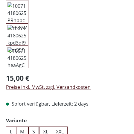
Regulärer Preis:
15,00 €
Preise inkl. MwSt. zzgl. Versandkosten
Sofort verfügbar, Lieferzeit: 2 days
auswählen
Variante
L
M
S
XL
XXL