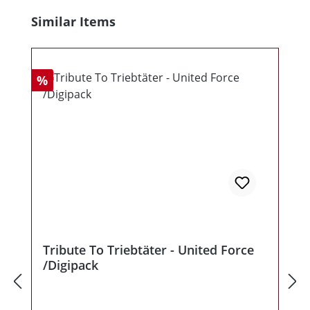
Produktgalerie überspringen
Similar Items
Rabatt
%
Tribute To Triebtäter - United Force
/Digipack