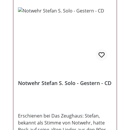
Publikum losgelassen, welche keine
Gefangenen machen. Ein absoluter Kauftip
für jeden Fans von deutscher Musik.
Daumen ganz klar nach oben. Und mit
Liedern wie "Schwarz weiss Rot" oder
"Irrenhaus" wird ganz klar bewiesen, dass
man sich nicht auf alte Lorbeeren ausruht
sondern durchaus in der Lage ist,
moderne und anspruchsvolle Musik zu
machen. Schön das Notwehr wieder da ist.
Notwehr Stefan S. Solo - Gestern - CD
Erschienen bei Das Zeughaus: Stefan,
bekannt als Stimme von Notwehr, hatte
Bock auf seine alten Lieder aus den 90ern.