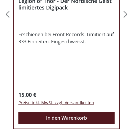
Legion of Thor - Der Nordische Geist
limitiertes Digipack
Erschienen bei Front Records. Limitiert auf
333 Einheiten. Eingeschweisst.
Regulärer Preis:
15,00 €
Preise inkl. MwSt. zzgl. Versandkosten
In den Warenkorb