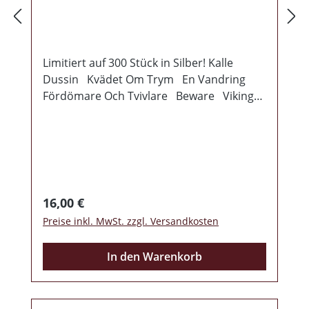
Limitiert auf 300 Stück in Silber! Kalle
Dussin Kvädet Om Trym En Vandring
Fördömare Och Tvivlare Beware Vikingar
Sveas Val Fä Dör Sverige Fosterland To
Deutschland Society Of Hate Italia
Outro
Regulärer Preis:
16,00 €
Preise inkl. MwSt. zzgl. Versandkosten
In den Warenkorb