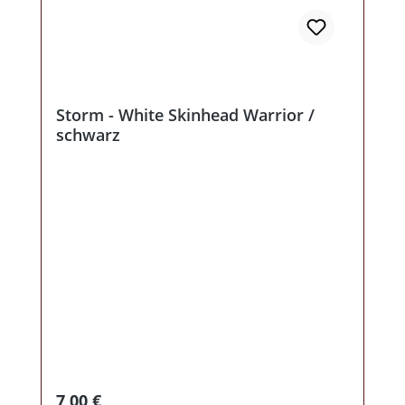
Storm - White Skinhead Warrior /
schwarz
Regulärer Preis:
7,00 €