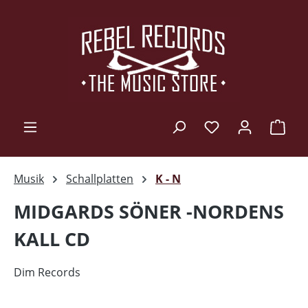
Zum Hauptinhalt springen
Ware
Musik
Schallplatten
K - N
MIDGARDS SÖNER -NORDENS
KALL CD
Dim Records
Bildergalerie überspringen