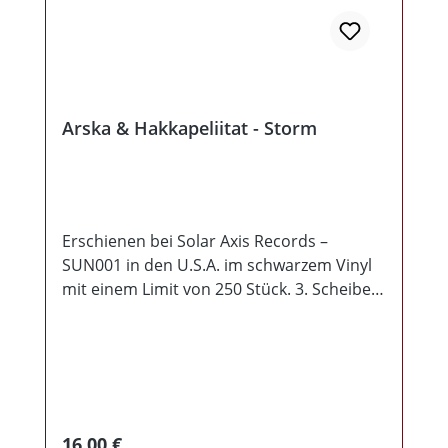
Wiederveröffentlichung 2019 ohne die
Beanstandeten Lieder der BPJM!
Arska & Hakkapeliitat - Storm
Erschienen bei Solar Axis Records ‎–
SUN001 in den U.S.A. im schwarzem Vinyl
mit einem Limit von 250 Stück. 3. Scheibe
von Ari von Kalevalan Viikingit, Kareliaani
und Skin Boiss.
Regulärer Preis:
16,00 €