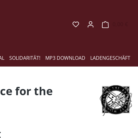
0,00 €
Ware
AL
SOLIDARITÄT!
MP3 DOWNLOAD
LADENGESCHÄFT
ce for the
eis:
€