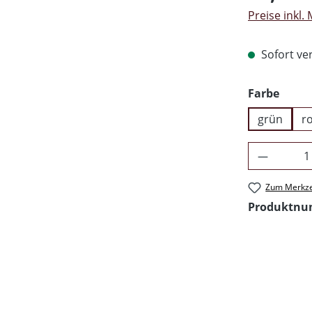
Preise inkl.
Sofort ver
ausw
Farbe
grün
r
Produkt 
Zum Merkze
Produktn