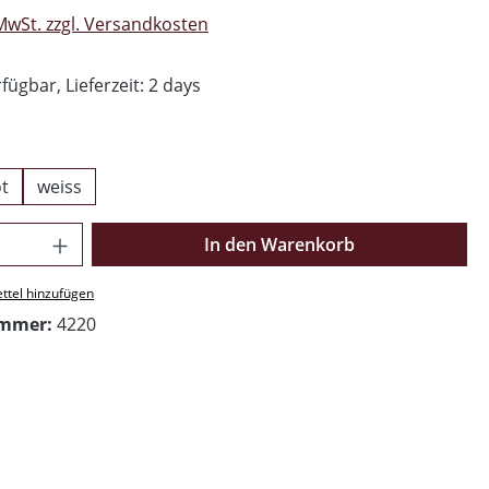
 MwSt. zzgl. Versandkosten
fügbar, Lieferzeit: 2 days
ählen
ot
weiss
Anzahl: Gib den gewünschten Wert ein o
In den Warenkorb
ttel hinzufügen
ummer:
4220