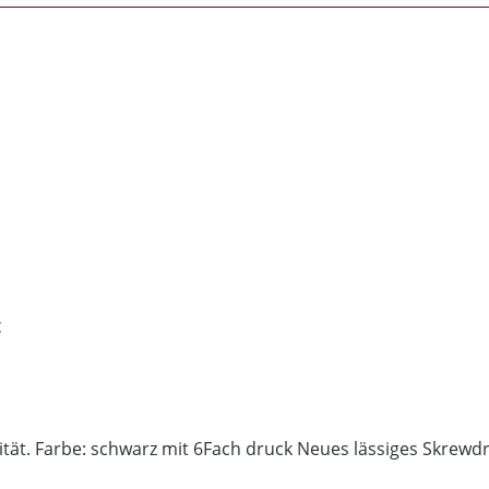
t
Schwarzes T-Shirt in bewährter Rebel Records Qualität. Farbe: schwarz mit 6Fach d