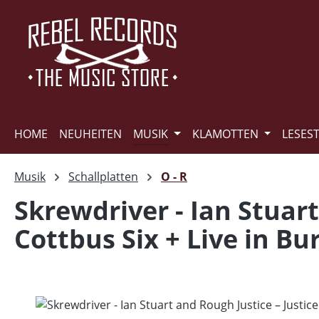
m Hauptinhalt springen
Zur Suche springen
Zur Hauptnavigation springen
HOME
NEUHEITEN
MUSIK
KLAMOTTEN
LESES
Musik
Schallplatten
O - R
Skrewdriver - Ian Stuart
Cottbus Six + Live in Bu
Bildergalerie überspringen