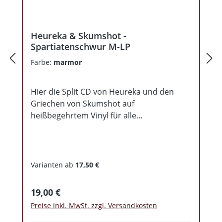
Ihr erstes Album gefallen hat, der wird hier
eh zugreifen.
Heureka & Skumshot -
Spartiatenschwur M-LP
Farbe:
marmor
Hier die Split CD von Heureka und den
Griechen von Skumshot auf
heißbegehrtem Vinyl für alle
Plattensammler und die, die es noch
werden wollen. Die Platte erscheint 200
mal in schwarz und 100 mal in creme-
splatter. Die Titel von Heureka dürften von
Varianten ab
17,50 €
der MCD “Spartas Gesetz” den meisten
Hörern bereits bekannt sein. Die CD
Regulärer Preis:
19,00 €
erschien auf unserem Label Homefront
Preise inkl. MwSt. zzgl. Versandkosten
Records. Es befinden sich sechs Titel auf