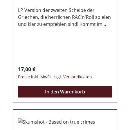
LP Version der zweiten Scheibe der
Griechen, die herrlichen RAC'n'Roll spielen
und klar zu empfehlen sind! Kommt im
Hochglanz Cover mit Beiblatt,
handnummeriert auf 400 Stück! Natürlich
eingeschweisst!
Regulärer Preis:
17,00 €
Preise inkl. MwSt. zzgl. Versandkosten
In den Warenkorb