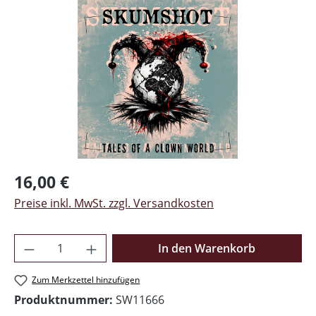
Regulärer Preis:
16,00 €
Preise inkl. MwSt. zzgl. Versandkosten
Produkt Anzahl: Gib den gewünschten Wer
In den Warenkorb
Zum Merkzettel hinzufügen
Produktnummer:
SW11666