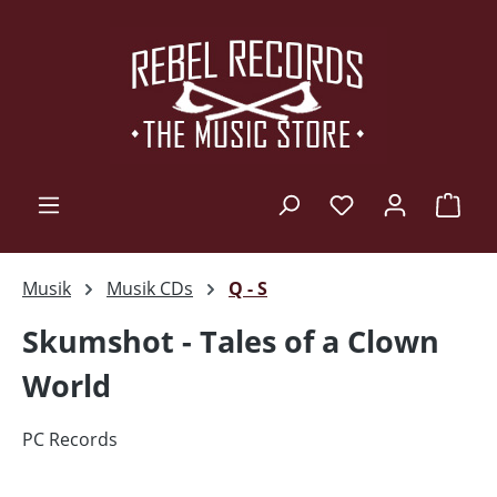
Zum Hauptinhalt springen
Ware
Musik
Musik CDs
Q - S
Skumshot - Tales of a Clown
World
PC Records
Bildergalerie überspringen