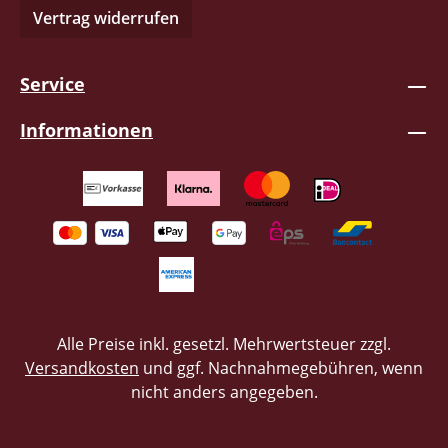
Vertrag widerrufen
markanten Stimme, des Schreihalses, und
dennoch haben sich noch Unterstützung
von Heilige Jugend ins Boot geholt!
Service
Defender bleiben ihren punkigen
Streetrock treu, schön rotzig und mit viel
Informationen
Melodie! Da die Jungs echte Travelskins
sind was Livemusik betrifft, wird ein Lied in
Landessprache gesungen, eins in
Italienisch und der Rest in Englisch.
Tatsache, passen beide Bands trotz ihres
unterschiedlichen Genres sehr gut
zusammen, was sich dann auch im
gekrönten Gemeinschaftslied Voices of
Unity widerspiegelt. 12 Seiten Booklet 11
Alle Preise inkl. gesetzl. Mehrwertsteuer zzgl.
Lieder Spielzeit ca. 42min.
Versandkosten
und ggf. Nachnahmegebühren, wenn
nicht anders angegeben.