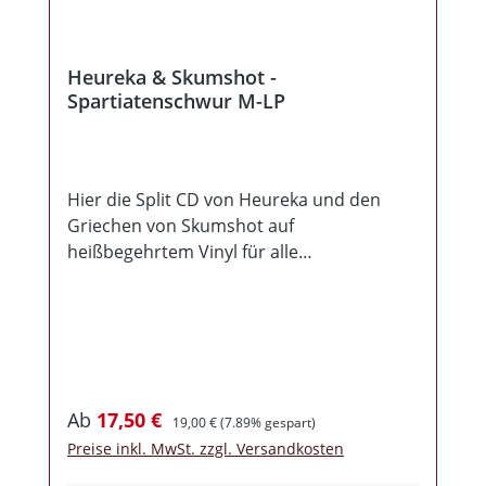
Heureka & Skumshot -
Spartiatenschwur M-LP
Hier die Split CD von Heureka und den
Griechen von Skumshot auf
heißbegehrtem Vinyl für alle
Plattensammler und die, die es noch
werden wollen. Die Platte erscheint 200
mal in schwarz und 100 mal in creme-
splatter. Die Titel von Heureka dürften von
der MCD “Spartas Gesetz” den meisten
Hörern bereits bekannt sein. Die CD
Verkaufspreis:
Regulärer Preis:
Ab
17,50 €
19,00 €
(7.89% gespart)
erschien auf unserem Label Homefront
Preise inkl. MwSt. zzgl. Versandkosten
Records. Es befinden sich sechs Titel auf