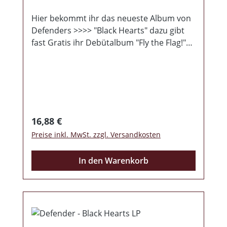
Hier bekommt ihr das neueste Album von
Defenders >>>> "Black Hearts" dazu gibt
fast Gratis ihr Debütalbum "Fly the Flag!"
für schlappe 16,88€
Regulärer Preis:
16,88 €
Preise inkl. MwSt. zzgl. Versandkosten
In den Warenkorb