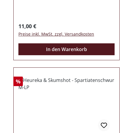
Griechen von Skumshot kommen dafür
mit 3 neuen Liedern ums Eck (zwei auf
Englisch und eins in ihrer Landessprache).
Beiheft mit allen Texten!
Regulärer Preis:
11,00 €
Preise inkl. MwSt. zzgl. Versandkosten
In den Warenkorb
Rabatt
%