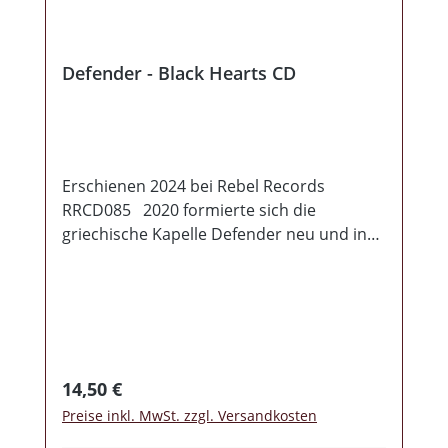
Stempellimitierung!
Defender - Black Hearts CD
Erschienen 2024 bei Rebel Records
RRCD085 2020 formierte sich die
griechische Kapelle Defender neu und in
diesem ganz "Upgrade- Verfahren",
verpasste man gleich den ganzen Sound
auf ein 2024'er Skinhead-Niveau. Es macht
wirklich Spaß sich dieses melodische Teil
anzuhören. Griechenland steht seit jeher
für außergewöhnliche RAC-Musik und auch
Regulärer Preis:
14,50 €
die Defender-Skins wissen wie man flotten
Preise inkl. MwSt. zzgl. Versandkosten
RAC spielt & nehmen die Stiefel-