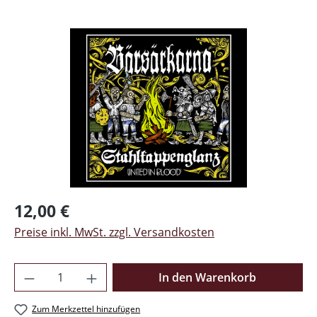
Bildergalerie überspringen
Regulärer Preis:
12,00 €
Preise inkl. MwSt. zzgl. Versandkosten
Produkt Anzahl: Gib den gewünschten Wer
In den Warenkorb
Zum Merkzettel hinzufügen