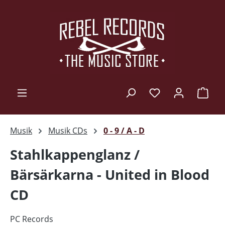
Zum Hauptinhalt springen
Ware
Musik
Musik CDs
0 - 9 / A - D
Stahlkappenglanz /
Bärsärkarna - United in Blood
CD
PC Records