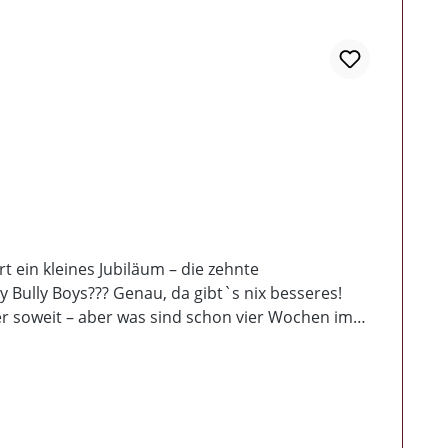
t ein kleines Jubiläum – die zehnte
 Bully Boys??? Genau, da gibt`s nix besseres!
ter soweit – aber was sind schon vier Wochen im
annen präsentieren Euch auf Ihrer dritten
ist. Nicht zuletzt ist dafür auch Ed verantwortlich,
ke aus Texas und 2 neu eingespielte Klassiker der
l (zum ersten mal bei uns - Götterspeise gibt es
 handnummerierter Form. Und nun viel Spaß beim