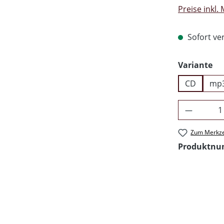
Preise inkl.
Sofort ver
au
Variante
CD
mp
Produkt 
Zum Merkze
Produktn