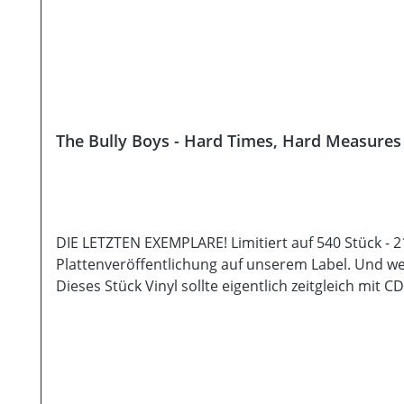
The Bully Boys - Hard Times, Hard Measures
DIE LETZTEN EXEMPLARE! Limitiert auf 540 Stück - 21
Plattenveröffentlichung auf unserem Label. Und wel
Dieses Stück Vinyl sollte eigentlich zeitgleich mit
Angesicht der langjährigen, glorreichen RAC-Gesch
Vollscheibe überdurchschnittlich guten, schön rotzi
der so brillant die Saiten schwingt, wie kein zweite
Bully Boys. Für Euer Regal gibt es nun dieses Meist
weiterhin bei den anderen ;-P ), einem Einleger mi