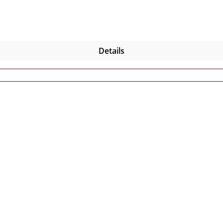
rists! DIE LETZTEN EXEMPLARE!
Details