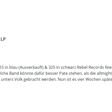
 LP
5 in blau (Ausverkauft) & 325 in schwarz Rebel Records feier
che Band könnte dafür besser Pate stehen, als die allmighty
 CD unters Volk gebracht werden. Nun ist es vier Wochen spä
ichte??? Okay, kommen wir zu den Fakten. Scott und seine M
gen Rock`n`Roll, der textlich und musikalisch oberstes Regal 
r in unseren Reihen. Alles in allem gibt es 9 neue Sahnestüc
erwerk in 2 Farben (blau & schwarz) auf 180g gepressten Viny
t allen Texten und natürlich – wie immer bei uns – alles in