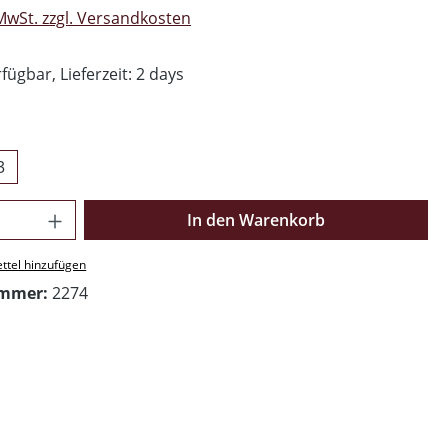
 MwSt. zzgl. Versandkosten
fügbar, Lieferzeit: 2 days
swählen
3
Anzahl: Gib den gewünschten Wert ein o
In den Warenkorb
ttel hinzufügen
ummer:
2274