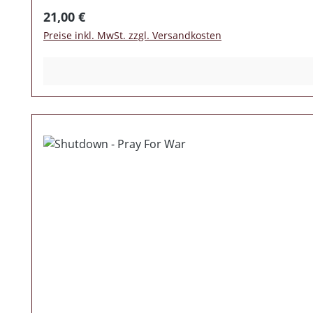
Date Eures Plattenspielers mit den Musical Terro
Regulärer Preis:
21,00 €
Preise inkl. MwSt. zzgl. Versandkosten