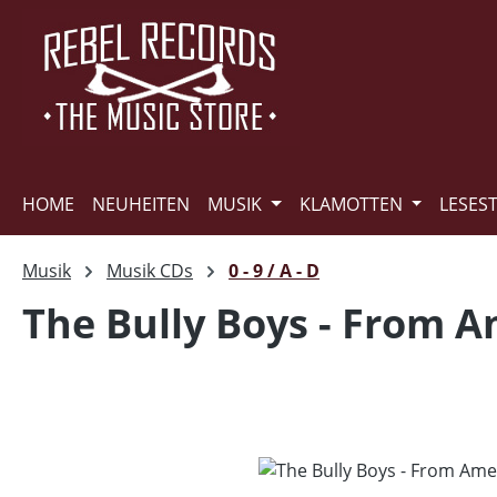
m Hauptinhalt springen
Zur Suche springen
Zur Hauptnavigation springen
HOME
NEUHEITEN
MUSIK
KLAMOTTEN
LESES
Musik
Musik CDs
0 - 9 / A - D
The Bully Boys - From A
Bildergalerie überspringen