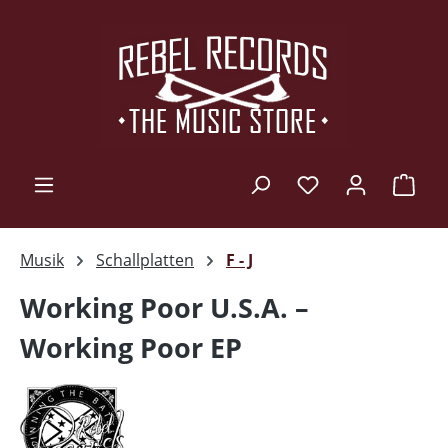
Zum Hauptinhalt springen
Ware
Musik
Schallplatten
F - J
Working Poor U.S.A. ‎–
Working Poor EP