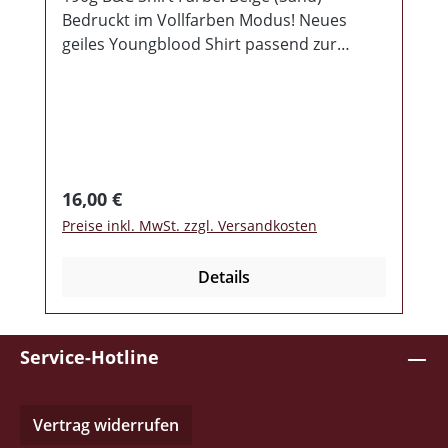
Bedruckt im Vollfarben Modus! Neues
geiles Youngblood Shirt passend zur
letzten CD "Oldschool Pride"... ...Forever
They´ll Remain! ;-)
Regulärer Preis:
16,00 €
Preise inkl. MwSt. zzgl. Versandkosten
Details
Service-Hotline
Vertrag widerrufen