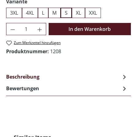
auswählen
Variante
3XL
4XL
L
M
S
XL
XXL
Produkt Anzahl: Gib den gewünschten Wer
In den Warenkorb
Zum Merkzettel hinzufügen
Produktnummer:
1208
Beschreibung
Bewertungen
Produktgalerie überspringen