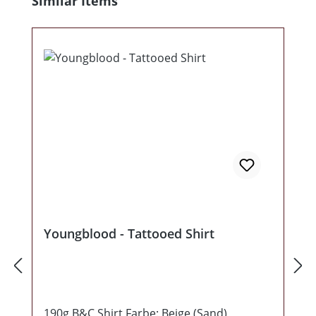
Similar Items
Youngblood - Tattooed Shirt
190g B&C Shirt Farbe: Beige (Sand)