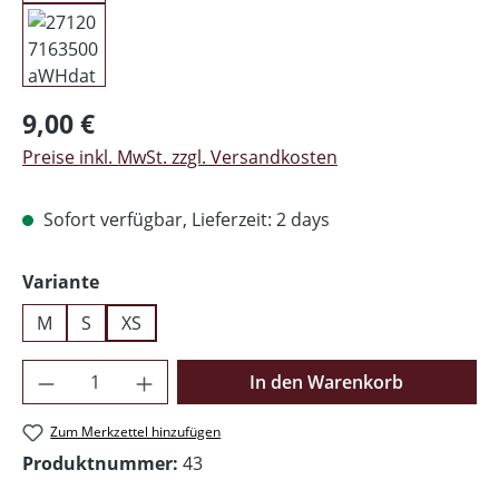
Regulärer Preis:
9,00 €
Preise inkl. MwSt. zzgl. Versandkosten
Sofort verfügbar, Lieferzeit: 2 days
auswählen
Variante
M
S
XS
Produkt Anzahl: Gib den gewünschten Wer
In den Warenkorb
Zum Merkzettel hinzufügen
Produktnummer:
43