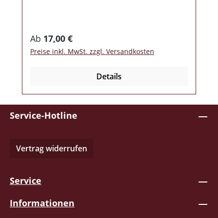
Regulärer Preis:
Ab
17,00 €
Preise inkl. MwSt. zzgl. Versandkosten
Details
Service-Hotline
Vertrag widerrufen
Service
Informationen