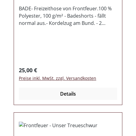
BADE- Freizeithose von Frontfeuer.100 %
Polyester, 100 g/m² - Badeshorts - fällt
normal aus.- Kordelzug am Bund. - 2
Seitentaschen. - Aufgesetzte Gesäßtasche
mit Patte- Doppelnähte, Seitenschlitze-
Seitentaschen mit
Netzfutter.MASSE:Erwachsene: S M L XL
XXLWIDTH (A) 36cm 38cm 40cm 42cm
44cmLÄNGE (B) 37cm 38cm 39cm 40.5cm
Regulärer Preis:
25,00 €
42cm Herstellerinformationen: Rebel
Preise inkl. MwSt. zzgl. Versandkosten
Records Taubenstr. 35 03046
Cottbus, Germany
Details