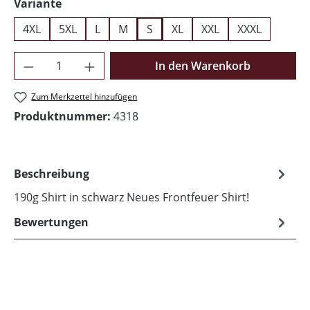
auswählen
Variante
4XL
5XL
L
M
S
XL
XXL
XXXL
Produkt Anzahl: Gib den gewünschten Wer
In den Warenkorb
Zum Merkzettel hinzufügen
Produktnummer:
4318
Beschreibung
190g Shirt in schwarz Neues Frontfeuer Shirt!
Bewertungen