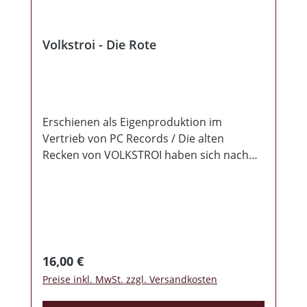
Volkstroi - Die Rote
Erschienen als Eigenproduktion im
Vertrieb von PC Records / Die alten
Recken von VOLKSTROI haben sich nach
langer Zeit des Probens noch einmal in
einem Tonstudio eingefunden und
beenden hier nun nach fast 3 Dekaden
ihre „S/W/R" Trilogie. Schon seit ihren
Anfängen ließen sich die Herren niemals in
eine Schublade stecken und so gehen sie
Regulärer Preis:
16,00 €
auch ihren letzten Weg ohne sich gängigen
Preise inkl. MwSt. zzgl. Versandkosten
Erwartungen anpassen zu wollen. Die
Musiker liefern uns ein sehr eigenwilliges