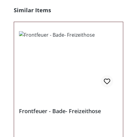
Produktgalerie überspringen
Similar Items
Frontfeuer - Bade- Freizeithose