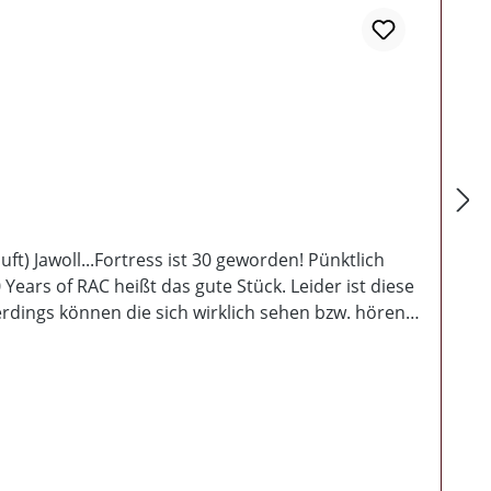
t) Jawoll...Fortress ist 30 geworden! Pünktlich
Years of RAC heißt das gute Stück. Leider ist diese
erdings können die sich wirklich sehen bzw. hören
 vergangen wäre, musizieren die alten Recken genau
ingt es nach RAC und Fortress pur. Über allem
die Sammler und Hörer der klassischen RAC Musik