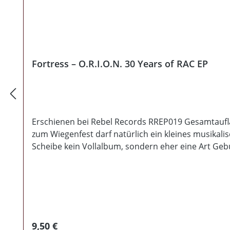
Fortress – O.R.I.O.N. 30 Years of RAC EP
Erschienen bei Rebel Records RREP019 Gesamtauflage 
zum Wiegenfest darf natürlich ein kleines musikalis
Scheibe kein Vollalbum, sondern eher eine Art Gebu
lassen. O.R.I.O.N., I won´t break und The Girl in bl
wie zu ihren Anfängen. Es könnten wahrlich alle 3 
thront natürlich der unverwechselbare Gesang von 
ein absolutes Muß!
Regulärer Preis:
9,50 €