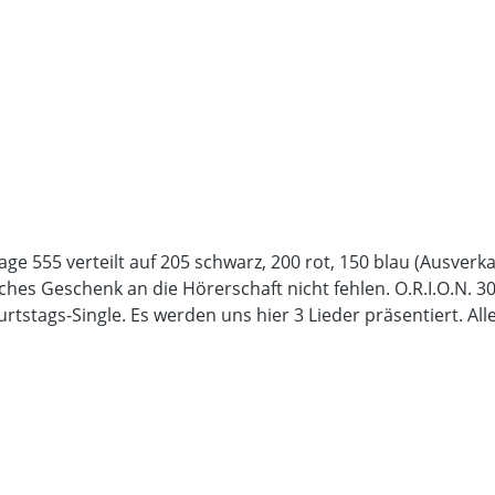
555 verteilt auf 205 schwarz, 200 rot, 150 blau (Ausverkauf
ches Geschenk an die Hörerschaft nicht fehlen. O.R.I.O.N. 30 
rtstags-Single. Es werden uns hier 3 Lieder präsentiert. All
ack ...so nennen sich die 3 Tracks. Als ob seit 1991 kein Tag
Lieder auch aus den frühen Jahren stammen. So eindeutig kl
Scott und verleiht der Mucke ihr tragendes Element. Für 