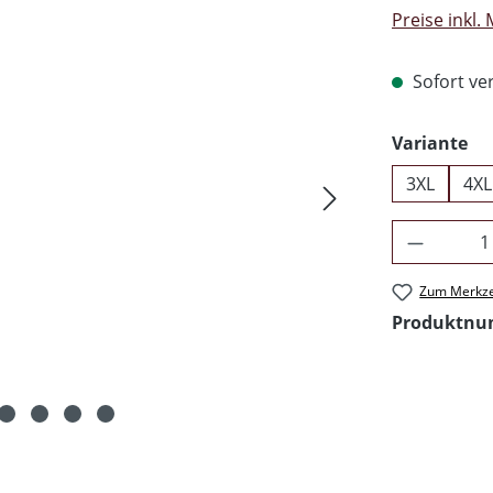
Preise inkl.
Sofort ver
au
Variante
3XL
4XL
Produkt 
Zum Merkze
Produktn