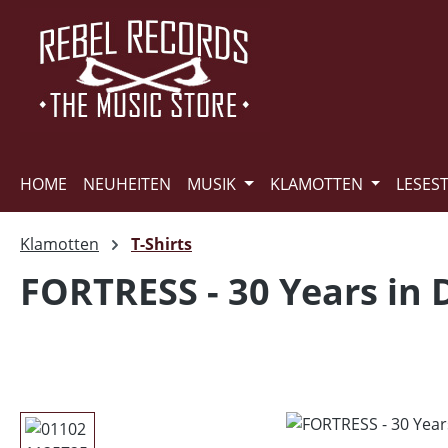
m Hauptinhalt springen
Zur Suche springen
Zur Hauptnavigation springen
HOME
NEUHEITEN
MUSIK
KLAMOTTEN
LESES
Klamotten
T-Shirts
FORTRESS - 30 Years in 
Bildergalerie überspringen