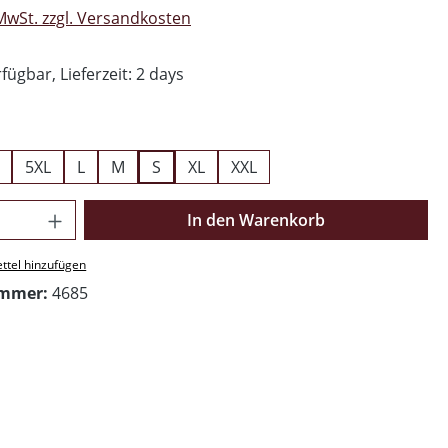
 MwSt. zzgl. Versandkosten
fügbar, Lieferzeit: 2 days
swählen
5XL
L
M
S
XL
XXL
Anzahl: Gib den gewünschten Wert ein o
In den Warenkorb
ttel hinzufügen
ummer:
4685