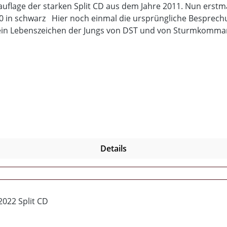
arken Split CD aus dem Jahre 2011. Nun erstmals auf Vinyl erhältli
200 in schwarz Hier noch einmal die ursprüngliche Besprech
 ein Lebenszeichen der Jungs von DST und von Sturmkommand
artet, dass nach den Prozessen, Hausdurchsuchungen und 
otz; ein gemeinschaftlich vertontes Lied, dazu jeweils 6 na
n wohl nicht allzu viel sagen. Dürften jedem hinlänglich be
liche unter 18 Jahren indiziert. Diese Textzeile wurde nun d
eien Markt zugänglich. Komplett neu gestaltetes Cover sam
Details