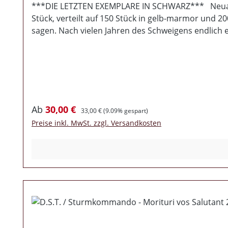
***DIE LETZTEN EXEMPLARE IN SCHWARZ*** Neuauflage der st
Stück, verteilt auf 150 Stück in gelb-marmor und 
sagen. Nach vielen Jahren des Schweigens endlich
Grüßen Euch. Die allerwenigsten hätten wohl erw
zu erwarten sein wird. Aber allen Zweiflern zum Tr
also 13 nagelneue Titel Zu beiden Bands braucht ma
Erscheinen wegen einer einzigen Textzeile für Jugend
anwaltlicher Begutachtung) auch wieder für den fr
ZWEI FARBE PRO BESTELLUNG!
Verkaufspreis:
Regulärer Preis:
Ab
30,00 €
33,00 €
(9.09% gespart)
Preise inkl. MwSt. zzgl. Versandkosten