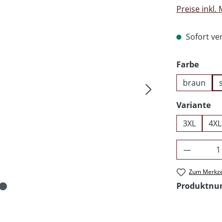
Preise inkl.
Sofort ver
ausw
Farbe
braun
au
Variante
3XL
4XL
Produkt 
Zum Merkze
Produktn