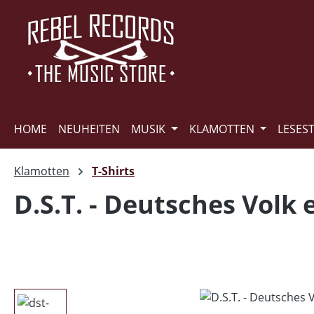
m Hauptinhalt springen
Zur Suche springen
Zur Hauptnavigation springen
HOME
NEUHEITEN
MUSIK
KLAMOTTEN
LESES
Klamotten
T-Shirts
D.S.T. - Deutsches Volk 
Bildergalerie überspringen