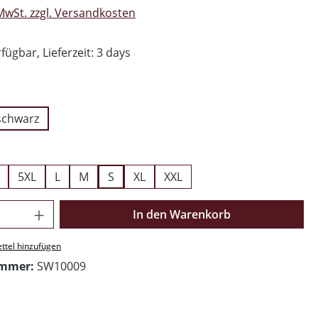
 MwSt. zzgl. Versandkosten
fügbar, Lieferzeit: 3 days
ählen
schwarz
swählen
5XL
L
M
S
XL
XXL
Anzahl: Gib den gewünschten Wert ein o
In den Warenkorb
ttel hinzufügen
ummer:
SW10009