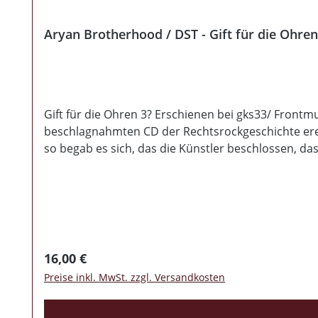
Aryan Brotherhood / DST - Gift für die Ohre
Gift für die Ohren 3? Erschienen bei gks33/ Frontmu
beschlagnahmten CD der Rechtsrockgeschichte ereilt
so begab es sich, das die Künstler beschlossen, da
"Gift für die Ohren 3" ein regelrechtes Monster e
HASSCORE brutal, fies und rücksichtslos, mitten i
sich einen Helm aufsetzen. Die 13 Lieder, + Intro u
CD. :) Auch textlich wird gnadenlos abgeliefert, s
ein absolutes Pflichtprogramm, hier bleibt kein S
und das Triple voll machen will.
Regulärer Preis:
16,00 €
Preise inkl. MwSt. zzgl. Versandkosten