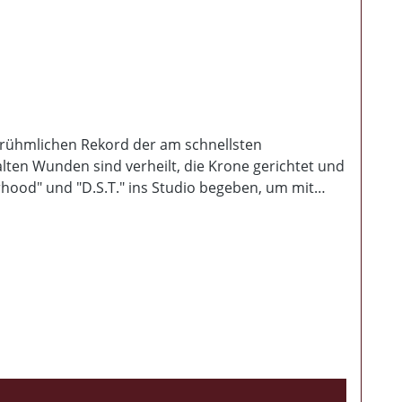
 unrühmlichen Rekord der am schnellsten
alten Wunden sind verheilt, die Krone gerichtet und
rhood" und "D.S.T." ins Studio begeben, um mit
ts und ballern einem ihre Definition des DEUTSCHEN
rzschmerz Themen mag, der sollte abtauchen oder
 Minuten wirklich ALLES nieder. Mehr geht nicht auf
s von Uwocaust sowie den alten Herren aus Berlin
 Zuschlagen, bevor der Staat auf dumme Ideen kommt