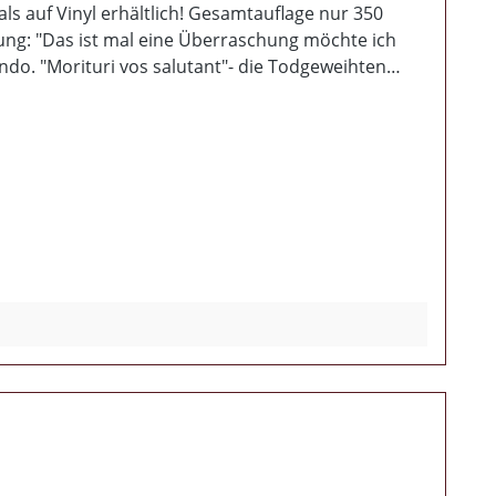
ch! Gesamtauflage nur 350
ung: "Das ist mal eine Überraschung möchte ich
o. "Morituri vos salutant"- die Todgeweihten
Pressegehetze noch ein Lebenszeichen der Gruppen
gelneue Kracher werden hier geboten. Insgesamt
kannt sein. Die Scheibe wurde damals kurz bei
igital entfernt und ist somit (nach erneuter,
t Textbeiblatt und Limitierung! NICHT MEHR ALS