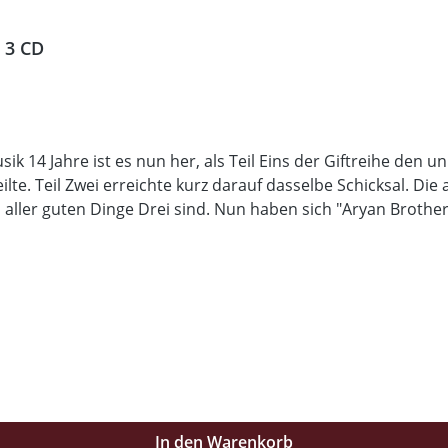
n 3 CD
sik 14 Jahre ist es nun her, als Teil Eins der Giftreihe den
e. Teil Zwei erreichte kurz darauf dasselbe Schicksal. Die 
s aller guten Dinge Drei sind. Nun haben sich "Aryan Brothe
inzuspielen. Die musikalischen Urgesteine nehmen sich nich
n die Fresse. Wer nur seichte Balladen oder gefühlvolle He
nd "Intermission", stampfen mit einer Spielzeit von knapp 78
o wie man es von den 2 berächtigten Kapellen kennt. Für Fan
tein auf dem anderen. Erscheint in Jewel Case und Digipak.
In den Warenkorb