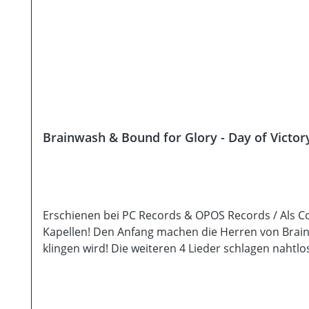
Brainwash & Bound for Glory - Day of Victor
Erschienen bei PC Records & OPOS Records / Als C
Kapellen! Den Anfang machen die Herren von Brainw
klingen wird! Die weiteren 4 Lieder schlagen naht
aufgenommen. Danach folgen die alten Hasen von Bo
wieder allergrößte Kunst! Mal rasend schnell, mal 
vor! Und als ob dies nicht genug gewesen wäre, h