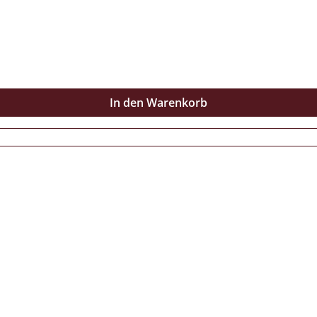
lte selbstverständlich sein. Für die Sammler unter euch, gib
In den Warenkorb