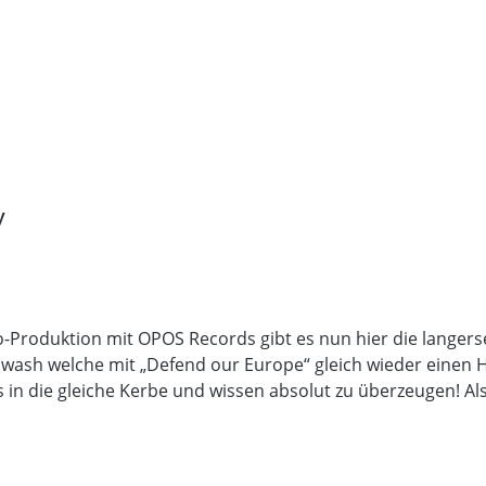
y
o-Produktion mit OPOS Records gibt es nun hier die langer
ash welche mit „Defend our Europe“ gleich wieder einen Hit
los in die gleiche Kerbe und wissen absolut zu überzeugen!
und for Glory, welche ebenfalls 5 neue Geschosse auf die H
ruhig und besinnlich, aber qualitativ immer höchstes Level
at man sich zum Titellied noch zusammen gefunden und so 