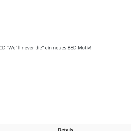
CD "We´ll never die" ein neues BED Motiv!
Details