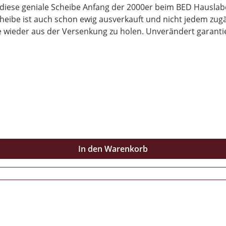
diese geniale Scheibe Anfang der 2000er beim BED Hauslabel
heibe ist auch schon ewig ausverkauft und nicht jedem zugän
re wieder aus der Versenkung zu holen. Unverändert garant
e Wünsche offen. Vom musikalischen her gesehen war "it end
In den Warenkorb