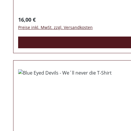
natürlich auch eine geniale Aufmachung gehört, sol
Stück limitiert ist. Absoluter Pflichtkauf!
Regulärer Preis:
16,00 €
Preise inkl. MwSt. zzgl. Versandkosten