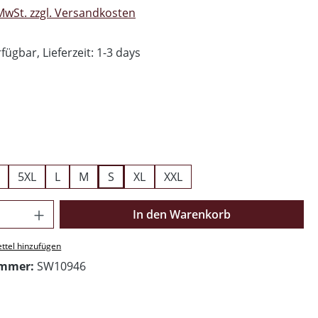
 MwSt. zzgl. Versandkosten
fügbar, Lieferzeit: 1-3 days
ählen
swählen
5XL
L
M
S
XL
XXL
Anzahl: Gib den gewünschten Wert ein o
In den Warenkorb
ttel hinzufügen
ummer:
SW10946