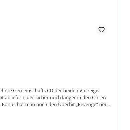
sehnte Gemeinschafts CD der beiden Vorzeige
 abliefern, der sicher noch länger in den Ohren
 Als Bonus hat man noch den Überhit „Revenge“ neu
örerschaft loslassen. Textlich wie musikalisch
! Den Herren macht in unserer Szene kaum einer was
hört man den Major & Joel gemeinsam. Das dazu