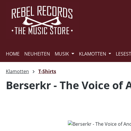
m Hauptinhalt springen
Zur Suche springen
Zur Hauptnavigation springen
HOME
NEUHEITEN
MUSIK
KLAMOTTEN
LESES
Klamotten
T-Shirts
Berserkr - The Voice of 
Bildergalerie überspringen