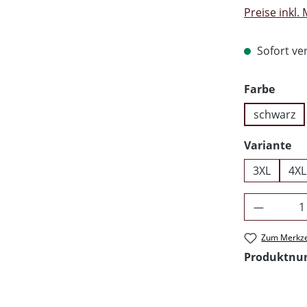
Preise inkl.
Sofort ver
ausw
Farbe
schwarz
au
Variante
3XL
4XL
Produkt 
Zum Merkze
Produktn