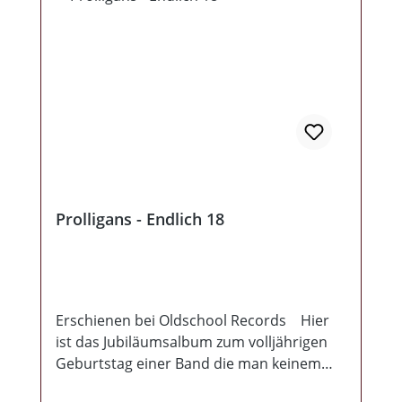
tapferer schlagender Herzen und dem Suff
nach Feierabend.Die CD ist Pflicht für
jeden Oi! und Skinhead-Rock Die-
Hard sowie für alle Anhänger der oben
genannten Bands.Kommt mit tollen
Artwork und dat ruhrdeutsche Plus-Size-
Model auf dem Cover füllt ebenso den
Sound der Band.Lohnt sich! Also mit der
Sturmtrupp eintüten und die Martens im
Party-Keller tanzen lassen......
Prolligans - Endlich 18
Erschienen bei Oldschool Records Hier
ist das Jubiläumsalbum zum volljährigen
Geburtstag einer Band die man keinem
mehr groß vorstellen muss. Bekannt durch