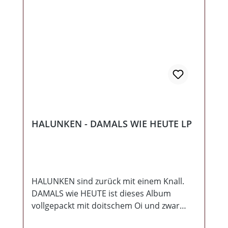
Hard&Smart festigen ihren sich erspielten
Ruf und setzen sich, nach ihrer wirklich
guten Demo Scheibe, mit diesem kräftigen
Material in der Oi! Liga fest. Die Prolligans
untermauern weiter unermüdlich, warum
sie zurecht den Bekanntheitsgrad
innehaben und aus dem Skinhead Genre
nicht mehr wegzudenken sind! Layout,
Grüße und Bilder runden diese songstarke
Split Scheibe ab! Gegen den Zeitgeist? Oh
HALUNKEN - DAMALS WIE HEUTE LP
ja! Zugreifen!
HALUNKEN sind zurück mit einem Knall.
DAMALS wie HEUTE ist dieses Album
vollgepackt mit doitschem Oi und zwar
dem Besten, leicht aufpoliert, aus 1999 -