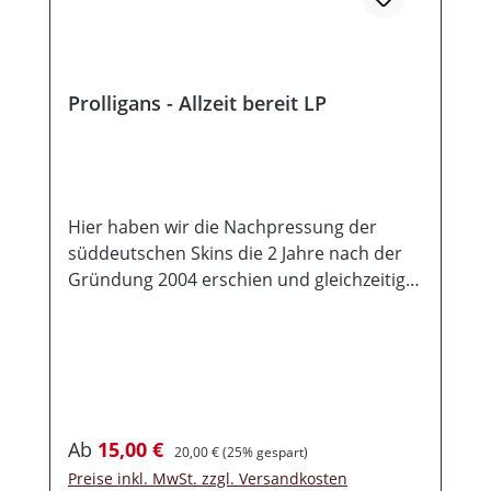
Prolligans - Allzeit bereit LP
Hier haben wir die Nachpressung der
süddeutschen Skins die 2 Jahre nach der
Gründung 2004 erschien und gleichzeitig
der Durchbruch der Band war. Das
Erstlingswerk ist ordentlich subkulturell
geprägt, die Texte teils sexistisch und stark
auf den Skinhead Kult bezogen und die
Musik melodiös und für ein Debüt sogar
einigermaßen ausgereift. Die CD zur Allzeit
Verkaufspreis:
Regulärer Preis:
Ab
15,00 €
20,00 €
(25% gespart)
bereit war in erster und zweiter Auflage
Preise inkl. MwSt. zzgl. Versandkosten
zügig ausverkauft und ist es bis heute. Die