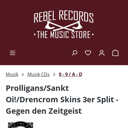
Zum Hauptinhalt springen
Ware
Musik
Musik CDs
0 - 9 / A - D
Prolligans/Sankt
Oi!/Drencrom Skins 3er Split -
Gegen den Zeitgeist