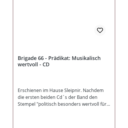
Brigade 66 - Prädikat: Musikalisch
wertvoll - CD
Erschienen im Hause Sleipnir. Nachdem
die ersten beiden Cd´s der Band den
Stempel "politisch besonders wertvoll für
den Index" erhalten haben, gibt es hier die
verbliebenen Titel beider Cd´s in neuer
Aufmachung. Komplett neugestaltet und