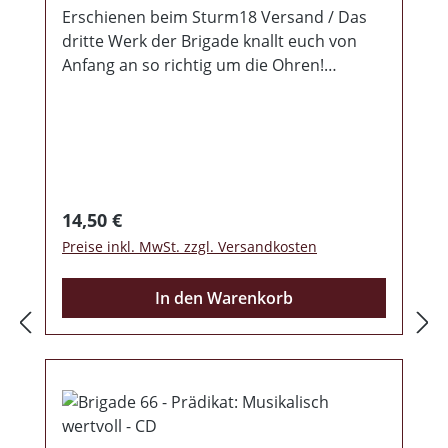
Erschienen beim Sturm18 Versand / Das
dritte Werk der Brigade knallt euch von
Anfang an so richtig um die Ohren!
Eingängige Melodien zum Mitsingen, die
tiefe Röhre, gepaart mit klarem
melodischem Gesang und ein treibendes
Schlagzeug. Textlich besingt man wie von
der Brigade gewohnt so manche Schlacht,
genau wie aktuelle Themen. 12 Lieder
Regulärer Preis:
14,50 €
warten darauf wie ein Sturm durch eure
Preise inkl. MwSt. zzgl. Versandkosten
Boxen zu fegen. >>> Zitat Label!
In den Warenkorb