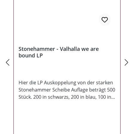
Stonehammer - Valhalla we are
bound LP
Hier die LP Auskoppelung von der starken
Stonehammer Scheibe Auflage beträgt 500
Stück. 200 in schwarzs, 200 in blau, 100 in
Rot. Erschienen bei Front Records.Mit
"Valhalla we are bound" hier nach 20
Jahren nun endlich die Fortsetzung von
Stonehammer. Altmeister Griffin war die
letzten Jahre natürlich nicht untätig, für