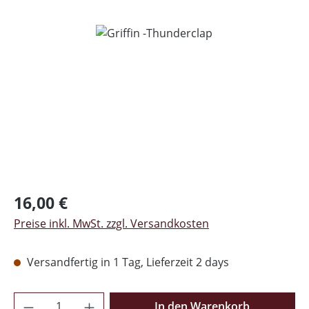
Bildergalerie überspringen
Regulärer Preis:
16,00 €
Preise inkl. MwSt. zzgl. Versandkosten
Versandfertig in 1 Tag, Lieferzeit 2 days
Produkt Anzahl: Gib den gewünschten Wer
In den Warenkorb