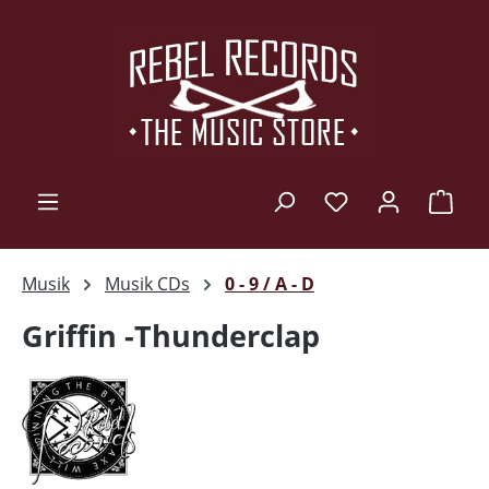
Zum Hauptinhalt springen
Ware
Musik
Musik CDs
0 - 9 / A - D
Griffin -Thunderclap