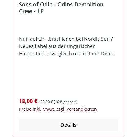
Sons of Odin - Odins Demolition
Crew - LP
Nun auf LP ...Erschienen bei Nordic Sun /
Neues Label aus der ungarischen
Hauptstadt lässt gleich mal mit der Debüt
CD der neuen Band vom Altmeister
Griffin aufhorchen, Hut ab! Der Herr hat
sich neue Musikanten gesucht und somit
geht es mit 3 Ungarn wieder rockig zur
Sache. Textlich fast komplett in englisch,
bis auf ein Lied, welches in Deutsch
Verkaufspreis:
Regulärer Preis:
18,00 €
20,00 €
(10% gespart)
vorgetragen wird (Ruhe in Frieden, Fritze!).
Preise inkl. MwSt. zzgl. Versandkosten
11 Lieder, Texte und Musike passen, Griffin
´s Stimme ebenfalls, Beiheft und Sound
Details
sind gut -> hier macht man nix verkehrt!