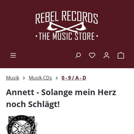
Zum Hauptinhalt springen
Ware
Musik
Musik CDs
0 - 9 / A - D
Annett - Solange mein Herz
noch Schlägt!