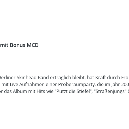
e mit Bonus MCD
rliner Skinhead Band erträglich bleibt, hat Kraft durch Fr
D mit Live Aufnahmen einer Proberaumparty, die im Jahr 200
r das Album mit Hits wie "Putzt die Stiefel", "Straßenjungs" b
t ist das Digipack auf 500 Exemplare. Zur Info: Das neue Al