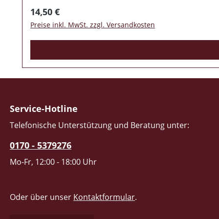
Regulärer Preis:
14,50 €
Preise inkl. MwSt. zzgl. Versandkosten
Service-Hotline
Telefonische Unterstützung und Beratung unter:
0170 - 5379276
Mo-Fr, 12:00 - 18:00 Uhr
Oder über unser
Kontaktformular
.