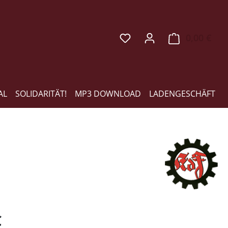
0,00 €
Ware
AL
SOLIDARITÄT!
MP3 DOWNLOAD
LADENGESCHÄFT
eis:
€