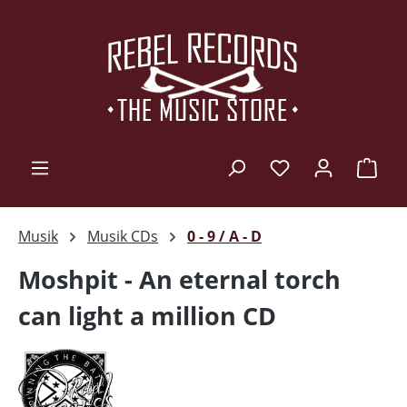
Zum Hauptinhalt springen
Ware
Musik
Musik CDs
0 - 9 / A - D
Moshpit - An eternal torch
can light a million CD