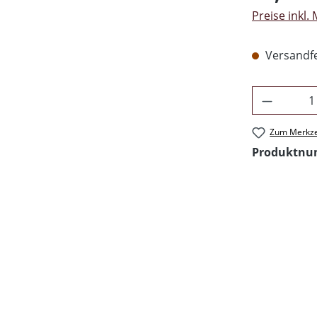
Preise inkl.
Versandfer
Produkt 
Zum Merkze
Produktn