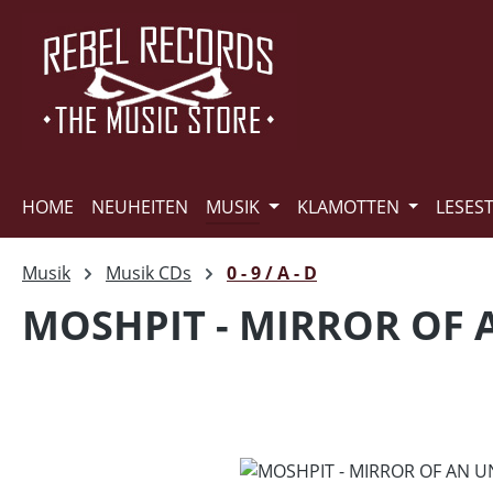
m Hauptinhalt springen
Zur Suche springen
Zur Hauptnavigation springen
HOME
NEUHEITEN
MUSIK
KLAMOTTEN
LESES
Musik
Musik CDs
0 - 9 / A - D
MOSHPIT - MIRROR OF
Bildergalerie überspringen