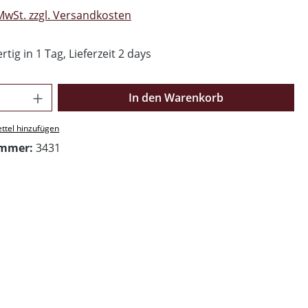
 MwSt. zzgl. Versandkosten
tig in 1 Tag, Lieferzeit 2 days
Anzahl: Gib den gewünschten Wert ein o
In den Warenkorb
ttel hinzufügen
ummer:
3431