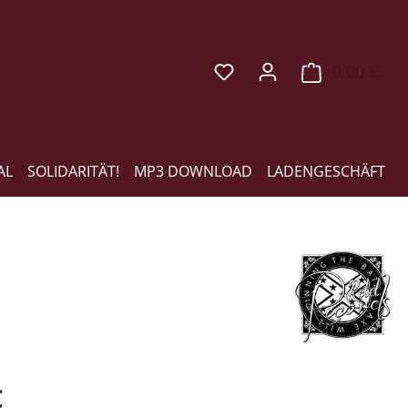
0,00 €
Ware
AL
SOLIDARITÄT!
MP3 DOWNLOAD
LADENGESCHÄFT
eis:
€