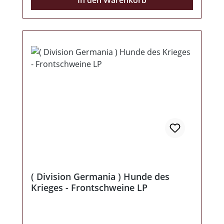
In den Warenkorb
9. Schweigen ist Gold, 10. Niemand ist
geflüchtet, 11. Söhne Germaniens "ZITAT
LABEL"
( Division Germania ) Hunde des
Krieges - Frontschweine LP