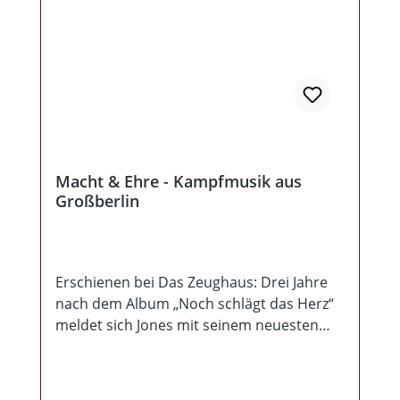
eigene Note aufdrücken. Das perfekt
gestaltete 12 Seiten Beiheft mit allen
Texten, gibt dem ganzen seinen letzten
Schliff. Macht und Ehre „Fans“ werden so
oder so zuschlagen, der Rest darf sich, wie
immer, das Maul zerfetzen  10 neue
Lieder mit einer Gesamtspielzeit von 40
Minuten.
Macht & Ehre - Kampfmusik aus
Großberlin
Erschienen bei Das Zeughaus: Drei Jahre
nach dem Album „Noch schlägt das Herz“
meldet sich Jones mit seinem neuesten
Werk zurück: zehn brandneue Lieder, die
kompromisslos den typischen M&E Sound
liefern. Während der Vorgänger stilistisch