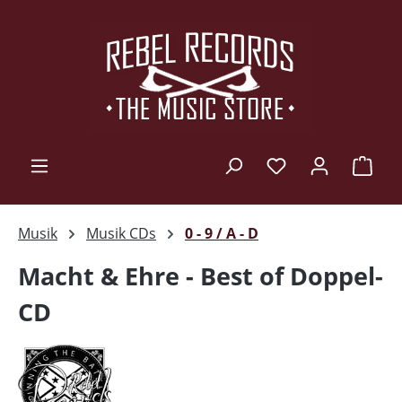
Zum Hauptinhalt springen
Ware
Musik
Musik CDs
0 - 9 / A - D
Macht & Ehre - Best of Doppel-
CD