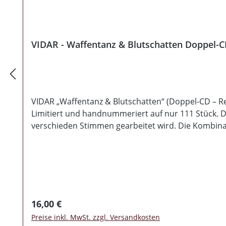
VIDAR - Waffentanz & Blutschatten Doppel-
VIDAR „Waffentanz & Blutschatten“ (Doppel-CD – Re
Limitiert und handnummeriert auf nur 111 Stück. Die
verschieden Stimmen gearbeitet wird. Die Kombina
auch mit dem Klargesang von Mann und Frau, der in
orientiert man sich in erster Linie an der nordisc
kurz. VIDAR schleichen sich mit einem abwechslung
Regulärer Preis:
16,00 €
Preise inkl. MwSt. zzgl. Versandkosten