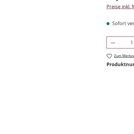
Preise inkl.
Sofort ver
Produkt 
Zum Merkze
Produktn