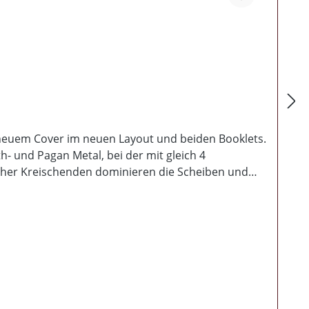
t neuem Cover im neuen Layout und beiden Booklets.
h- und Pagan Metal, bei der mit gleich 4
 eher Kreischenden dominieren die Scheiben und
e CD abwechslungsreich zu gestalten. Textlich
den falschen Gott kommt auf dieser CD nicht zu
e Kunde aus alten Tagen! Spielzeit: 75:59 Minuten