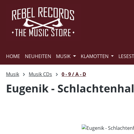
m Hauptinhalt springen
Zur Suche springen
Zur Hauptnavigation springen
HOME
NEUHEITEN
MUSIK
KLAMOTTEN
LESES
Musik
Musik CDs
0 - 9 / A - D
Eugenik - Schlachtenha
Bildergalerie überspringen