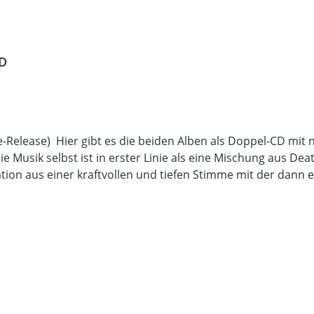
CD
-Release) Hier gibt es die beiden Alben als Doppel-CD mi
 Musik selbst ist in erster Linie als eine Mischung aus Deat
tion aus einer kraftvollen und tiefen Stimme mit der dann
 einigen Passagen zum Einsatz kommt, ist es gelungen dies
hen Mythologie aber auch die Verarbeitung des Glaubens an 
sreichen Klangerlebnis in unsere Gehörgänge und bringt di