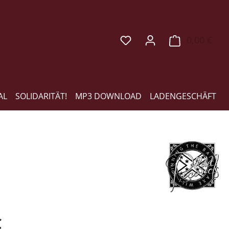
0,00 €
Ware
AL
SOLIDARITÄT!
MP3 DOWNLOAD
LADENGESCHÄFT
eis:
€