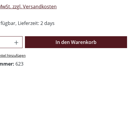
 MwSt. zzgl. Versandkosten
fügbar, Lieferzeit: 2 days
Anzahl: Gib den gewünschten Wert ein o
In den Warenkorb
ttel hinzufügen
ummer:
623