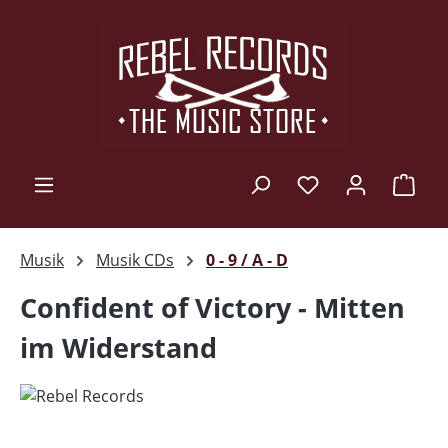
Zum Hauptinhalt springen
Ware
Musik
Musik CDs
0 - 9 / A - D
Confident of Victory - Mitten
im Widerstand
Bildergalerie überspringen