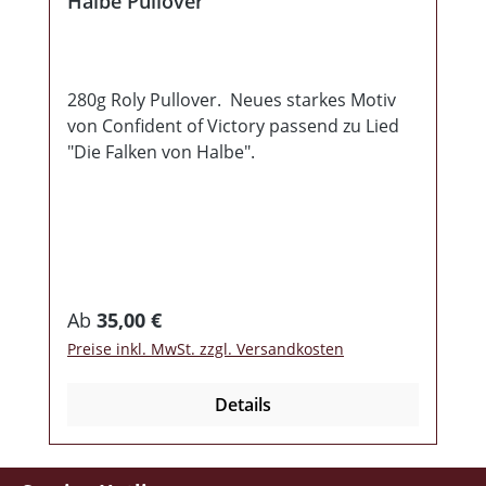
Halbe Pullover
280g Roly Pullover. Neues starkes Motiv
von Confident of Victory passend zu Lied
"Die Falken von Halbe".
Regulärer Preis:
Ab
35,00 €
Preise inkl. MwSt. zzgl. Versandkosten
Details