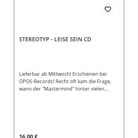
STEREOTYP - LEISE SEIN CD
Lieferbar ab Mittwoch! Erschienen bei
OPOS-Records! Recht oft kam die Frage,
wann der "Mastermind" hinter vielen
Bands, wieder mit seinem Soloprojekt
Stereotyp von sich hören lässt. Nun ist es
soweit, bevor das neue Rockalbum
erscheint, präsentieren wir Euch hiermit
sein Balladenalbum, welches mit Gefühl,
Spielfreude und tiefsinnigen Texten für
Regulärer Preis:
16,00 €