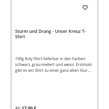
Sturm und Drang - Unser Kreuz T-
Shirt
190g Roly Shirt lieferbar in den Farben:
schwarz, grau-meliert und weiss. Erstmals
gibt es ein Shirt zu einer ganz alten Sturm
& Drang Hymne, "Unser Kreuz wird
wieder...", man könnte auch sagen, ein
alter neuer Klassiker, ist wieder erhältlich!
Hersteller: Rebel Records, M.
Seidel, Taubenstr. 35, 03046
Cottbus, info@rebel-records.com
Regulärer Preis:
Ab
17,00 €