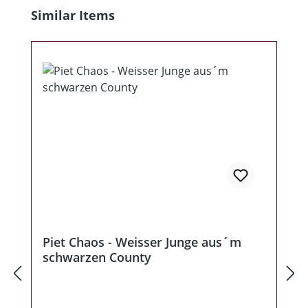
Produktgalerie überspringen
Similar Items
Piet Chaos - Weisser Junge aus´m
schwarzen County