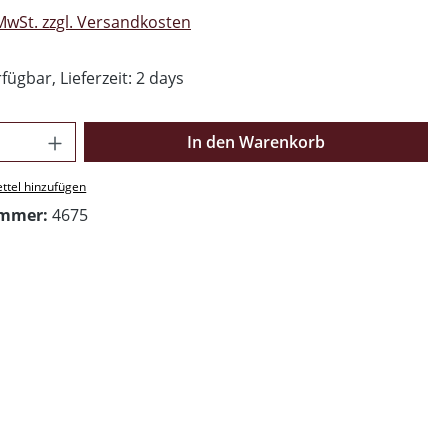
 MwSt. zzgl. Versandkosten
fügbar, Lieferzeit: 2 days
Anzahl: Gib den gewünschten Wert ein o
In den Warenkorb
ttel hinzufügen
ummer:
4675