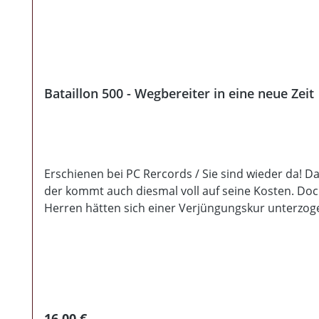
Bataillon 500 - Wegbereiter in eine neue Zeit
Erschienen bei PC Rercords / Sie sind wieder da!
der kommt auch diesmal voll auf seine Kosten. Doch
Herren hätten sich einer Verjüngungskur unterzogen
und doch mit unwahrscheinlich melodiösen Momenten
geboten wird etwas weniger Geschichte und dafür 
lange nicht zum alten Eisen gezählt werden darf. 
alle Texte und ein echt geniales Design geboten. 
Regulärer Preis:
16,00 €