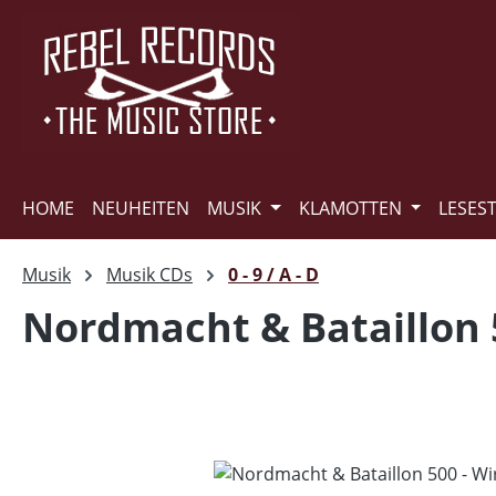
m Hauptinhalt springen
Zur Suche springen
Zur Hauptnavigation springen
HOME
NEUHEITEN
MUSIK
KLAMOTTEN
LESES
Musik
Musik CDs
0 - 9 / A - D
Nordmacht & Bataillon 5
Bildergalerie überspringen