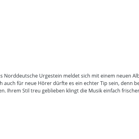
 Das Norddeutsche Urgestein meldet sich mit einem neuen A
 auch für neue Hörer dürfte es ein echter Tip sein, denn b
. Ihrem Stil treu geblieben klingt die Musik einfach frisch
, punktet die Band einfach auf ganzer Linie. Textlich wurd
noch mehr Weltanschauung. Mit den 10 neuen Titeln stellt 
Verpackt wurde das Ganze ebenfalls standesgemäß sehr hoch
Unser Fazit? Hammer Scheibe!