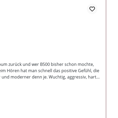
lbum zurück und wer B500 bisher schon mochte,
eim Hören hat man schnell das positive Gefühl, die
er und moderner denn je. Wuchtig, aggressiv, hart
e ebenfalls eine Schippe drauf gelegt, denn
man eindrucksvoll unter Beweis, dass man noch
wertig - neben einem fetten Beiheft, bekommt ihr