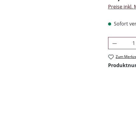
Preise inkl.
Sofort ver
Produkt 
Zum Merkze
Produktn