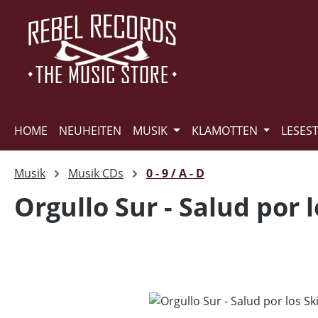
m Hauptinhalt springen
Zur Suche springen
Zur Hauptnavigation springen
HOME
NEUHEITEN
MUSIK
KLAMOTTEN
LESES
Musik
Musik CDs
0 - 9 / A - D
Orgullo Sur - Salud por 
Bildergalerie überspringen