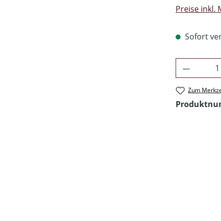
Preise inkl.
Sofort ver
Produkt 
Zum Merkze
Produktn