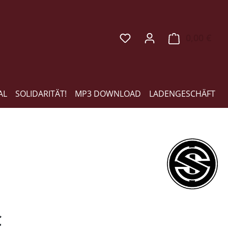
0,00 €
Ware
AL
SOLIDARITÄT!
MP3 DOWNLOAD
LADENGESCHÄFT
eis:
€