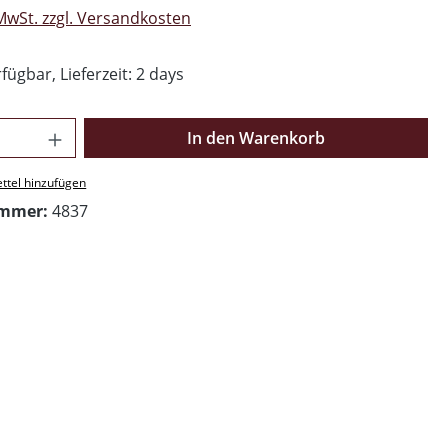
 MwSt. zzgl. Versandkosten
fügbar, Lieferzeit: 2 days
Anzahl: Gib den gewünschten Wert ein o
In den Warenkorb
ttel hinzufügen
ummer:
4837