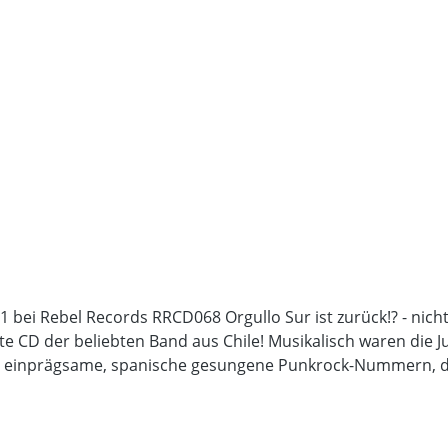
 bei Rebel Records RRCD068 Orgullo Sur ist zurück!? - nich
tte CD der beliebten Band aus Chile! Musikalisch waren die
, einprägsame, spanische gesungene Punkrock-Nummern, di
ett anhört! Nach 10 Liedern und einer Spielzeit von 37min. 
 kommt die CD in einem 8-seitigen Aufklapp-Booklet mit neu
Bronson gerne hört, der muss Orgullo Sur antesten! Videos: Coming soon on EP: