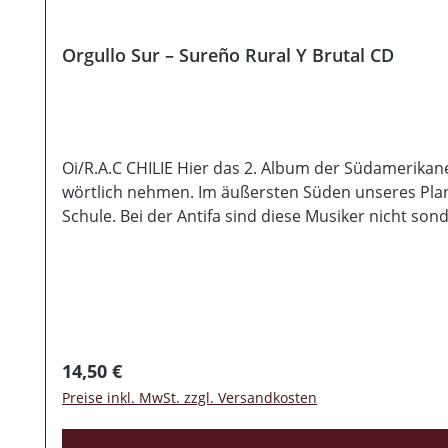
Orgullo Sur – Sureño Rural Y Brutal CD
Oi/R.A.C CHILIE Hier das 2. Album der Südamerikane
wörtlich nehmen. Im äußersten Süden unseres Plant
Schule. Bei der Antifa sind diese Musiker nicht 
verdammt stolz auf seine Heimat ist.
Regulärer Preis:
14,50 €
Preise inkl. MwSt. zzgl. Versandkosten