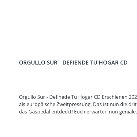
ORGULLO SUR - DEFIENDE TU HOGAR CD
Orgullo Sur - Definede Tu Hogar CD Erschienen 2021
als europäische Zweitpressung. Das ist nun die dri
das Gaspedal entdeckt! Euch erwarten nun geniale
gewollt oder ungewollt ist egal! Da es sich mega f
verlangt definitiv nach Wiederholungen! Für´s Auge