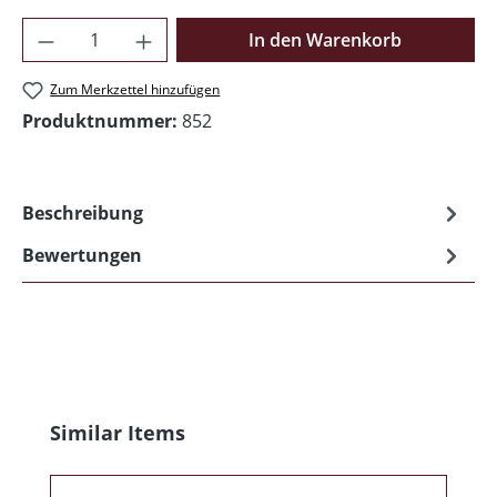
Produkt Anzahl: Gib den gewünschten Wer
In den Warenkorb
Zum Merkzettel hinzufügen
Produktnummer:
852
Beschreibung
Bewertungen
Produktgalerie überspringen
Similar Items