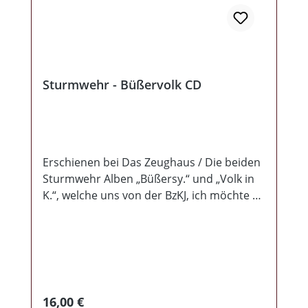
Sturmwehr - Büßervolk CD
Erschienen bei Das Zeughaus / Die beiden
Sturmwehr Alben „Büßersy.“ und „Volk in
K.“, welche uns von der BzKJ, ich möchte es
mal nett sagen, „entzogen wurden“,
zusammengefasst auf einer CD. Die
Büßersy. wurde am 26.08.2022 von der
BzKJ sogar von Liste B auf Liste A gesetzt
(Applaus dafür). Nun denn, insgesamt sind
17 Lieder übrig geblieben, welche jetzt zur
Regulärer Preis:
16,00 €