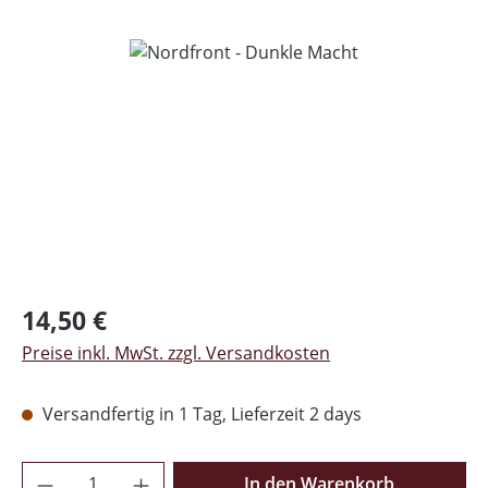
Bildergalerie überspringen
Regulärer Preis:
14,50 €
Preise inkl. MwSt. zzgl. Versandkosten
Versandfertig in 1 Tag, Lieferzeit 2 days
Produkt Anzahl: Gib den gewünschten Wer
In den Warenkorb