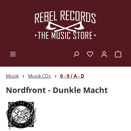
Zum Hauptinhalt springen
Ware
Musik
Musik CDs
0 - 9 / A - D
Nordfront - Dunkle Macht