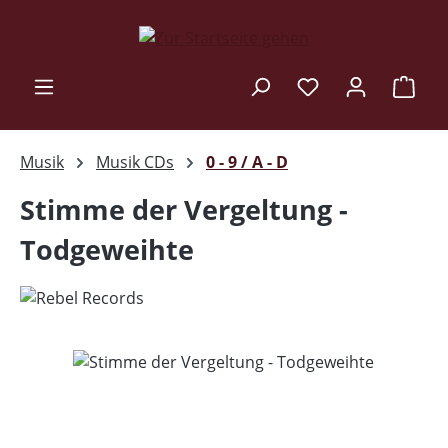
Zum Hauptinhalt springen
Ware
Musik
Musik CDs
0 - 9 / A - D
Stimme der Vergeltung -
Todgeweihte
Bildergalerie überspringen