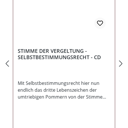
STIMME DER VERGELTUNG -
SELBSTBESTIMMUNGSRECHT - CD
Mit Selbstbestimmungsrecht hier nun
endlich das dritte Lebenszeichen der
umtriebigen Pommern von der Stimme
der Vergeltung. Hat inzwischen wieder 7
Jahre gedauert, aber bekanntlich will gut
Ding Weile haben. Wer sich nicht selbst
bestimmt, ist nicht Herr seiner Sinne. Und