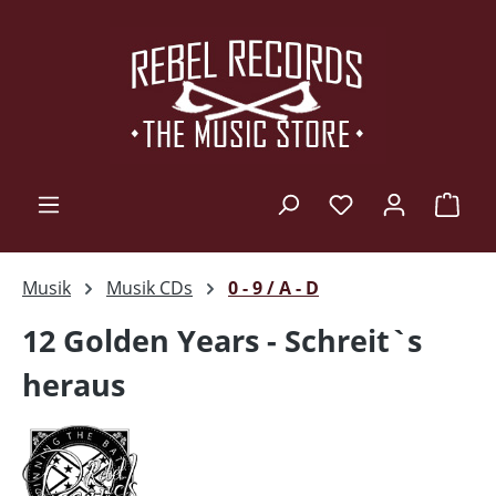
Zum Hauptinhalt springen
Ware
Musik
Musik CDs
0 - 9 / A - D
12 Golden Years - Schreit`s
heraus