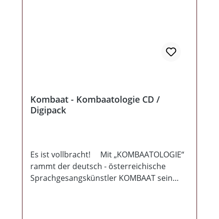
frei" Album. Das bedeutet über 78 Minuten
politisch unkorrekte Spielzeit für einen
guten Zweck!
Kombaat - Kombaatologie CD /
Digipack
Es ist vollbracht! Mit „KOMBAATOLOGIE“
rammt der deutsch - österreichische
Sprachgesangskünstler KOMBAAT sein
erstes Ausrufezeichen in den leblosen
Deutschrap - Körper und schlägt gleich
nochmal mit dem KOMBAAT -