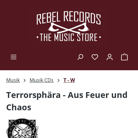
Zum Hauptinhalt springen
Ware
Musik
Musik CDs
T - W
Terrorsphära - Aus Feuer und
Chaos