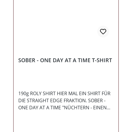
vertreten sind - schnallt euch an! Des
Weiteren haben es zwei Titel vom
Debütalbum >>> Kombaatologie <<< sowie
ein Opener auf die EP geschafft. Für das
Auge gibt es ein schick gestaltetes Ecopack
mit Textabdruck vom Titelsong Slava
Ukraini - obendrauf gibt es noch einen
exklusiven Kombaat Soli-Aufkleber zu jeder
Bestellung dazu! Die EP ist als Soli-Scheibe
SOBER - ONE DAY AT A TIME T-SHIRT
zu betrachten - mit jedem Kauf wird
Kombaat direkt Unterstützt!
190g ROLY SHIRT HIER MAL EIN SHIRT FÜR
DIE STRAIGHT EDGE FRAKTION. SOBER -
ONE DAY AT A TIME "NÜCHTERN - EINEN
TAG NACH DEM ANDEREN"