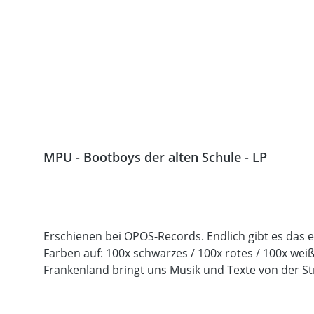
MPU - Bootboys der alten Schule - LP
Erschienen bei OPOS-Records. Endlich gibt es das e
Farben auf: 100x schwarzes / 100x rotes / 100x we
Frankenland bringt uns Musik und Texte von der Str
erschien das Album der White Rebel Boys, welches 
Teufel und White Resistance würde ich am ehesten