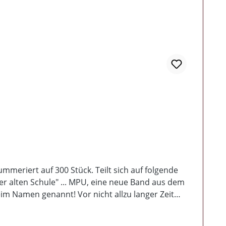
mmeriert auf 300 Stück. Teilt sich auf folgende
er alten Schule" ... MPU, eine neue Band aus dem
im Namen genannt! Vor nicht allzu langer Zeit
ner Band tätig und mit diesen, dem RAC'n'Roll
t durchgehend deutschen Texten werden geboten.