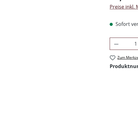
Preise inkl.
Sofort ver
Produkt 
Zum Merkze
Produktn