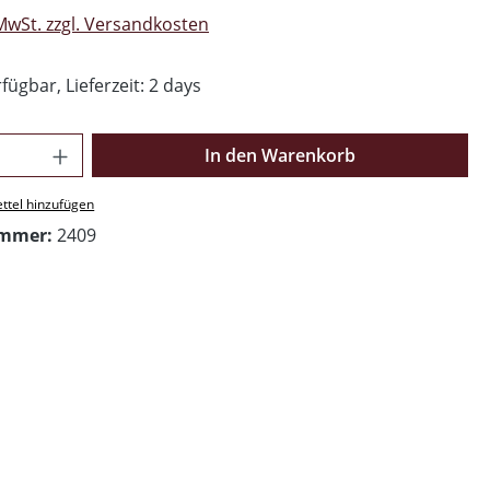
 MwSt. zzgl. Versandkosten
fügbar, Lieferzeit: 2 days
Anzahl: Gib den gewünschten Wert ein o
In den Warenkorb
ttel hinzufügen
ummer:
2409