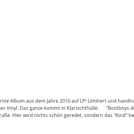
rste Album aus dem Jahre 2010 auf LP! Limitiert und handnu
ißes Vinyl. Das ganze kommt in Klarsichthülle. "Bootboys d
aße. Hier wird nichts schön geredet, sondern das "Kind" be
durchgehend positiv ankam, bei MPU ist der Sänger eben je
 das dargebotene vergleichen! 10 Lieder und ein Intro mi