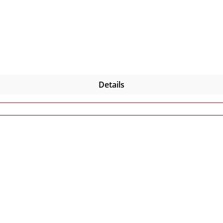
h Dein Land" und "Ungebrochen" zeigen auf in welche Richtun
 wir uns wiedersehen?" gut zur Geltung kommt!
Details