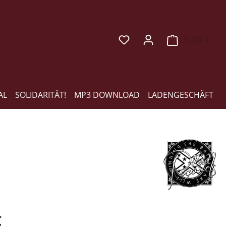
0,00 €
Ware
AL
SOLIDARITÄT!
MP3 DOWNLOAD
LADENGESCHÄFT
eis:
€