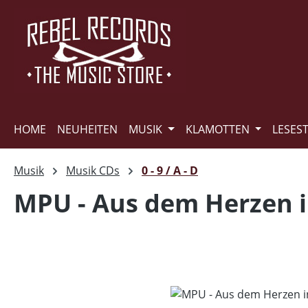
m Hauptinhalt springen
Zur Suche springen
Zur Hauptnavigation springen
HOME
NEUHEITEN
MUSIK
KLAMOTTEN
LESES
Musik
Musik CDs
0 - 9 / A - D
MPU - Aus dem Herzen i
Bildergalerie überspringen