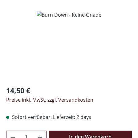
Bildergalerie überspringen
Regulärer Preis:
14,50 €
Preise inkl. MwSt. zzgl. Versandkosten
Sofort verfügbar, Lieferzeit: 2 days
Produkt Anzahl: Gib den gewünschten Wer
In den Warenkorb