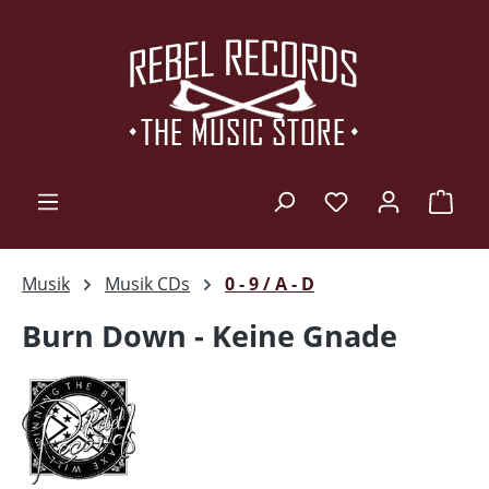
Zum Hauptinhalt springen
Ware
Musik
Musik CDs
0 - 9 / A - D
Burn Down - Keine Gnade