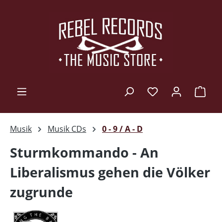
Zum Hauptinhalt springen
Ware
Musik
Musik CDs
0 - 9 / A - D
Sturmkommando - An
Liberalismus gehen die Völker
zugrunde