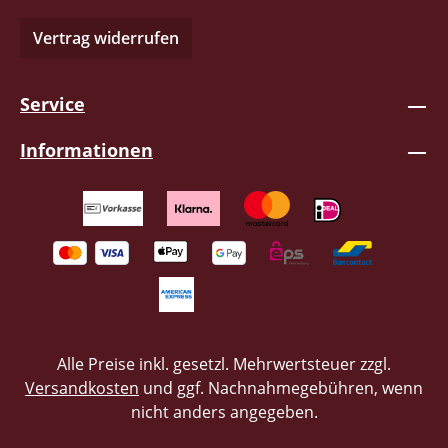
Abgründe der BRD aus. Bei den Liedern
Vertrag widerrufen
„Still", „Hinter Wolken versteckt" und „Nur
die Straßen" hat uns die textliche
Genialität dieser traurigen Themen,
Service
einfach sprachlos gemacht! Partylieder
und fröhliche Songs machen jedenfalls
Informationen
andere! Die Barbaren überzeugen durch
Härte, Wucht und filigrane Melodien.
Aggressive Lyrik auf der einen und
mitfühlende Zeilen auf der anderen Seite,
kreieren eine emotionale Mischung,
welche man durchaus als Wechselbad der
Gefühle beschreiben kann. Die
Beiheftgestaltung erschafft den
passenden Rahmen für das Album und
Alle Preise inkl. gesetzl. Mehrwertsteuer zzgl.
unterstreicht nochmals den Anspruch der
Versandkosten
und ggf. Nachnahmegebühren, wenn
Band, hier nichts nach Schema-F
nicht anders angegeben.
abzuliefern. Kommt im eingeschweißten