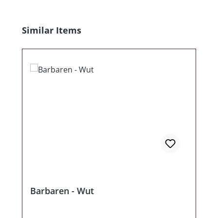
Produktgalerie überspringen
Similar Items
Barbaren - Wut