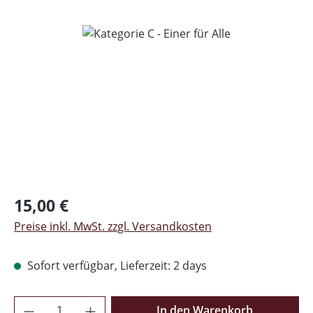
Bildergalerie überspringen
Regulärer Preis:
15,00 €
Preise inkl. MwSt. zzgl. Versandkosten
Sofort verfügbar, Lieferzeit: 2 days
Produkt Anzahl: Gib den gewünschten Wer
In den Warenkorb