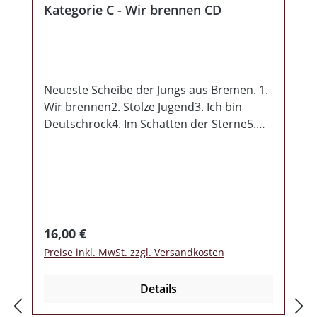
Kategorie C - Wir brennen CD
Neueste Scheibe der Jungs aus Bremen. 1.
Wir brennen2. Stolze Jugend3. Ich bin
Deutschrock4. Im Schatten der Sterne5.
Der Wolf tanzt nicht im Zirkus6. Frei
geboren7. Zwischen Bannern und
Parolen8. Designerherz9. Zeit für
Phrasen10. Steinig ist der Weg11.
Brockenblut Hersteller:KC die Firma /
Hannes OstendorfJan-Weber-Str. 727726
Regulärer Preis:
16,00 €
Worpswede /
Preise inkl. MwSt. zzgl. Versandkosten
DE kcdiefirma@web.deTel:
0174/5468880 EU Verantwortliche
Details
PersonKC die Firma / Hannes
OstendorfJan-Weber-Str. 727726