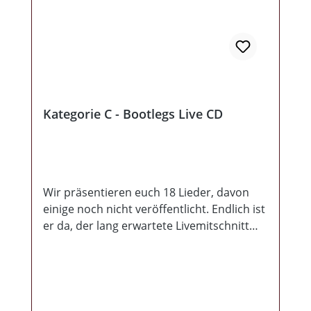
noch eine gute Schippe oben drauf. Es
macht wirklich Spaß die Scheibe zu hören
und Ohrwürmer wie "Vendetta" bleiben
einfach im Gehirn hängen! Das ganze
kommt mit 16-seitigen Booklet im
Jewelcase.
Kategorie C - Bootlegs Live CD
Wir präsentieren euch 18 Lieder, davon
einige noch nicht veröffentlicht. Endlich ist
er da, der lang erwartete Livemitschnitt
aus den letzten 25 Jahren.Titelliste: 1. "Frei
wie ein Vogel" - Abschiedskonzert2.
"Bengalische Lichter" - Einer für alle3.
"Ausser Kontrolle" - Einer für alle4. "Gute
Reise" - Live im Ruhrpott5. "Ha Ho He" -