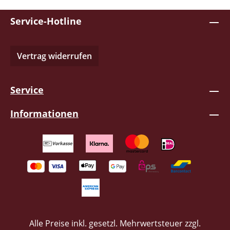
arbeitet mit modernsten Einflüssen und
Service-Hotline
drückt dem Projekt zwei eindeutige
Stempel auf: HANNES & DANIEL! Euch
erwarten 10 energiegeladene Titel in
Vertrag widerrufen
einem Mix aus Hardrock & Metal plus Intro
& Outro mit einer Spielzeit von 43 Minuten.
Das ganze wird im Digipack erscheinen
Service
und von zwei schicken Shirts begleitet. +++
ACHTUNG! Ohrwurmgefahr! +++CD
Informationen
Kämpferherz1. Intro2. Starke Männer3.
Die Zeiten werden härter4. Neue Wege5.
Verborgene Kräfte6. Kampf um die
Straße7. Kämpferherz8. Die Medien9.
Überlebe jeden Tag10. All die Narben11.
Deutsche Jungs12. Outro
Händerinformation: KC die FirmaHannes
OstendorfJan-Weber-Str. 727726
Worpswede
Alle Preise inkl. gesetzl. Mehrwertsteuer zzgl.