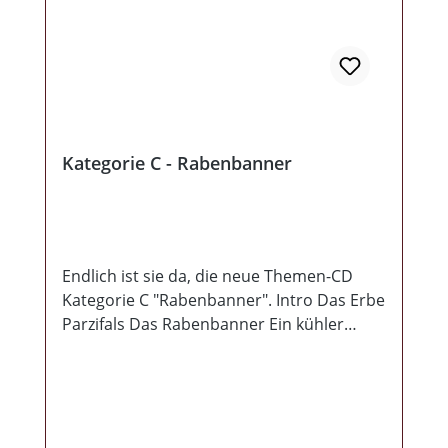
Kategorie C - Rabenbanner
Endlich ist sie da, die neue Themen-CD
Kategorie C "Rabenbanner". Intro Das Erbe
Parzifals Das Rabenbanner Ein kühler
Herbsttag Wir Bauern Des Geyers
schwarzer Haufen Das Henkersbeil Die
Pest Starke Frauen Wer trägt die schwarze
Fahne? Erinnerung ist alles was blieb
Erzählung Stedingsehre Hergestellt in EU