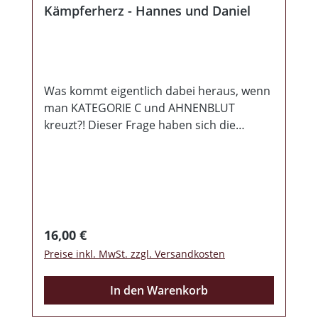
Kämpferherz - Hannes und Daniel
Was kommt eigentlich dabei heraus, wenn
man KATEGORIE C und AHNENBLUT
kreuzt?! Dieser Frage haben sich die
Herrschaften beider Parteien
angenommen und sich ins AHNENBLUT
STUDIO begeben. Was als Idee in der
Corona-Zeit keimte und während einer
Entstehungsphase von über einem Jahr
reifte, mündet nun endlich in einem
Regulärer Preis:
16,00 €
wirklich gelungenen Werk, welches auf den
Preise inkl. MwSt. zzgl. Versandkosten
Namen KÄMPFERHERZ hört. Ein
unverwechselbarer Sound, welcher so
In den Warenkorb
bisher kaum in unseren Reihen zu hören
war. Man scheut keine Experimente,