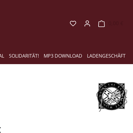
0,00 €
Ware
AL
SOLIDARITÄT!
MP3 DOWNLOAD
LADENGESCHÄFT
eis:
€