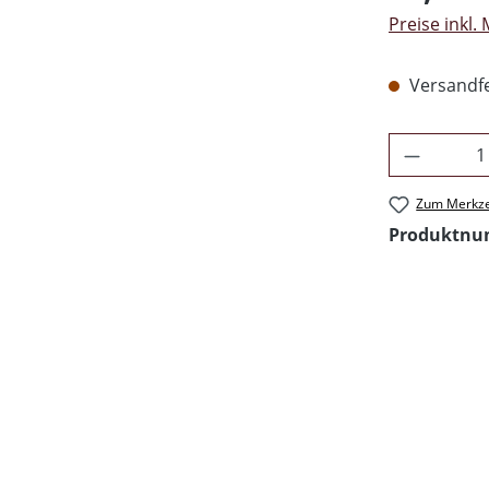
Preise inkl.
Versandfer
Produkt 
Zum Merkze
Produktn