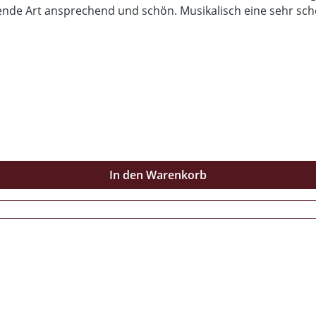
bende Art ansprechend und schön. Musikalisch eine sehr sc
 gute Dominik mit Liebe zum Detail gearbeitet hat. Dafür 
wissen. Dieses Soloprojekt erinnert sehr positiv an die be
 kommt noch mehr. Kauftip
In den Warenkorb