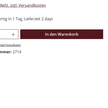
 MwSt. zzgl. Versandkosten
tig in 1 Tag, Lieferzeit 2 days
Anzahl: Gib den gewünschten Wert ein o
In den Warenkorb
ttel hinzufügen
ummer:
2714