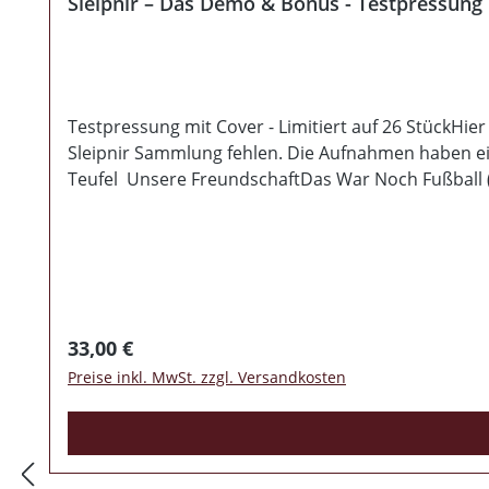
Sleipnir – Das Demo & Bonus - Testpressung
Testpressung mit Cover - Limitiert auf 26 StückHier
Sleipnir Sammlung fehlen. Die Aufnahmen haben e
Teufel Unsere FreundschaftDas War Noch Fußball 
Regulärer Preis:
33,00 €
Preise inkl. MwSt. zzgl. Versandkosten