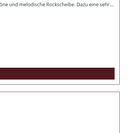
höne und melodische Rockscheibe. Dazu eine sehr
ist das Ergebnis auch dementsprechend. 10
iden oben genannten Bands, ohne als Abklatsch zu