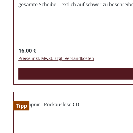
gesamte Scheibe. Textlich auf schwer zu beschrei
markante, wohltuende Stimme. Man merkt, dass der
Eigenkompositionen welche wirklich zu überzeugen 
verkommen. Klasse Scheibe. Ich hoffe wirklich da
Regulärer Preis:
16,00 €
Preise inkl. MwSt. zzgl. Versandkosten
Tipp