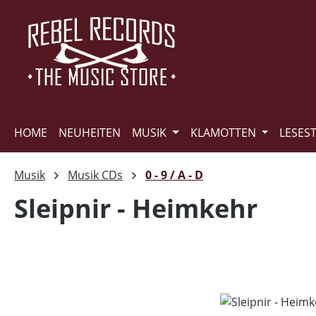
m Hauptinhalt springen
Zur Suche springen
Zur Hauptnavigation springen
HOME
NEUHEITEN
MUSIK
KLAMOTTEN
LESES
Musik
Musik CDs
0 - 9 / A - D
Sleipnir - Heimkehr
Bildergalerie überspringen