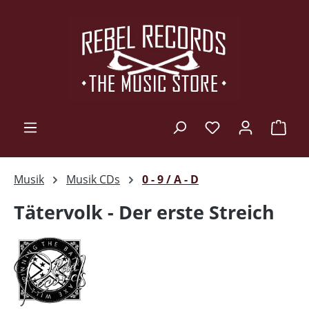
Zum Hauptinhalt springen
Ware
Musik
Musik CDs
0 - 9 / A - D
Tätervolk - Der erste Streich