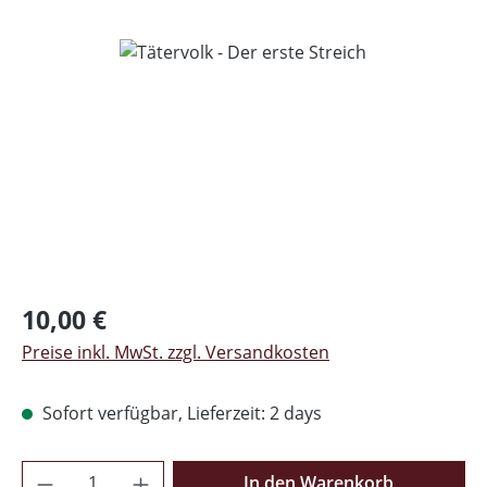
Bildergalerie überspringen
Regulärer Preis:
10,00 €
Preise inkl. MwSt. zzgl. Versandkosten
Sofort verfügbar, Lieferzeit: 2 days
Produkt Anzahl: Gib den gewünschten Wer
In den Warenkorb