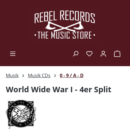
Zum Hauptinhalt springen
Ware
Musik
Musik CDs
0 - 9 / A - D
World Wide War I - 4er Split