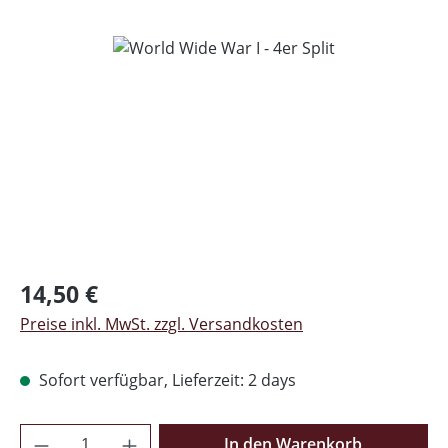
Bildergalerie überspringen
Regulärer Preis:
14,50 €
Preise inkl. MwSt. zzgl. Versandkosten
Sofort verfügbar, Lieferzeit: 2 days
Produkt Anzahl: Gib den gewünschten Wer
In den Warenkorb