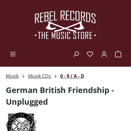
Zum Hauptinhalt springen
Ware
Musik
Musik CDs
0 - 9 / A - D
German British Friendship -
Unplugged